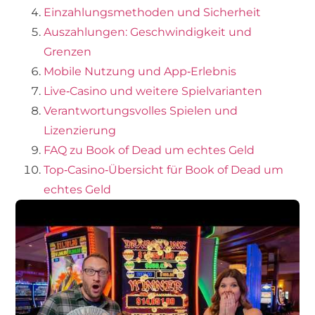
Einzahlungsmethoden und Sicherheit
Auszahlungen: Geschwindigkeit und
Grenzen
Mobile Nutzung und App‑Erlebnis
Live‑Casino und weitere Spielvarianten
Verantwortungsvolles Spielen und
Lizenzierung
FAQ zu Book of Dead um echtes Geld
Top‑Casino‑Übersicht für Book of Dead um
echtes Geld