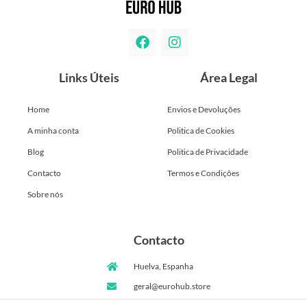
Links Úteis
Área Legal
Home
Envios e Devoluções
A minha conta
Politica de Cookies
Blog
Politica de Privacidade
Contacto
Termos e Condições
Sobre nós
Contacto
Huelva, Espanha
geral@eurohub.store