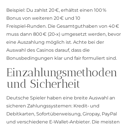
Beispiel: Du zahlst 20 €, erhältst einen 100 %
Bonus von weiteren 20 € und 10
Freispiel‑Runden. Die Gesamtguthaben von 40 €
muss dann 800 € (20‑x) umgesetzt werden, bevor
eine Auszahlung möglich ist. Achte bei der
Auswahl des Casinos darauf, dass die
Bonusbedingungen klar und fair formuliert sind.
Einzahlungsmethoden
und Sicherheit
Deutsche Spieler haben eine breite Auswahl an
sicheren Zahlungssystemen: Kredit‑ und
Debitkarten, Sofortüberweisung, Giropay, PayPal
und verschiedene E‑Wallet‑Anbieter. Die meisten