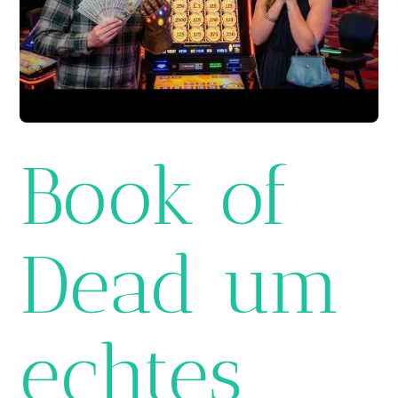
Book of
Dead um
echtes