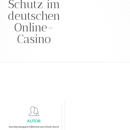
Schutz im
deutschen
Online-
Casino
AUTOR
wordpresupport@www.eurohub.store