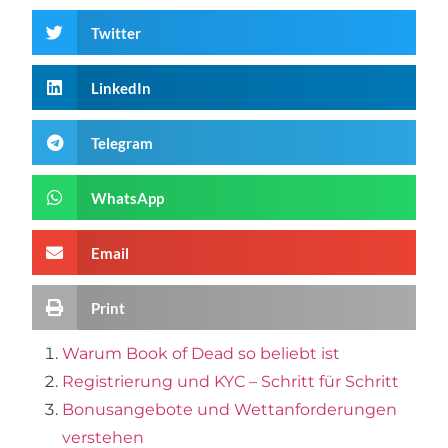
Twitter
LinkedIn
Telegram
WhatsApp
Email
Print
Warum Book of Dead so beliebt ist
Registrierung und KYC – Schritt für Schritt
Bonusangebote und Wettanforderungen
verstehen