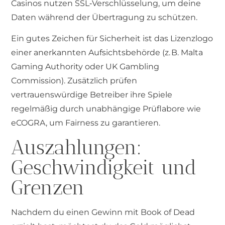
Casinos nutzen SSL‑Verschlüsselung, um deine
Daten während der Übertragung zu schützen.
Ein gutes Zeichen für Sicherheit ist das Lizenzlogo
einer anerkannten Aufsichtsbehörde (z. B. Malta
Gaming Authority oder UK Gambling
Commission). Zusätzlich prüfen
vertrauenswürdige Betreiber ihre Spiele
regelmäßig durch unabhängige Prüflabore wie
eCOGRA, um Fairness zu garantieren.
Auszahlungen:
Geschwindigkeit und
Grenzen
Nachdem du einen Gewinn mit Book of Dead