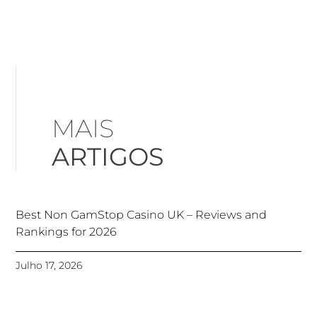
MAIS
ARTIGOS
Best Non GamStop Casino UK – Reviews and
Rankings for 2026
Julho 17, 2026