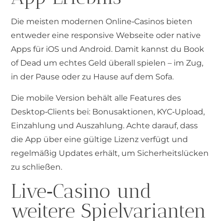
Die meisten modernen Online‑Casinos bieten
entweder eine responsive Webseite oder native
Apps für iOS und Android. Damit kannst du Book
of Dead um echtes Geld überall spielen – im Zug,
in der Pause oder zu Hause auf dem Sofa.
Die mobile Version behält alle Features des
Desktop‑Clients bei: Bonusaktionen, KYC‑Upload,
Einzahlung und Auszahlung. Achte darauf, dass
die App über eine gültige Lizenz verfügt und
regelmäßig Updates erhält, um Sicherheitslücken
zu schließen.
Live‑Casino und
weitere Spielvarianten