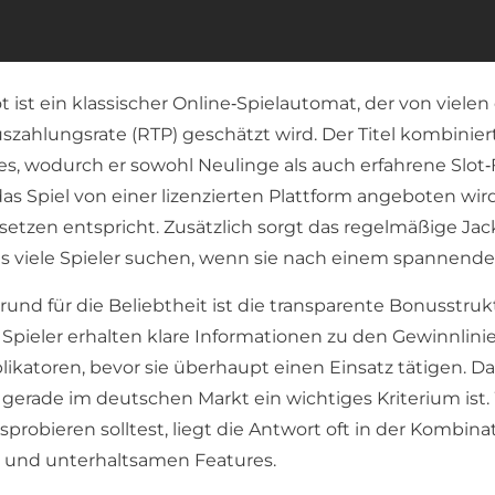
t ist ein klassischer Online‑Spielautomat, der von viele
zahlungsrate (RTP) geschätzt wird. Der Titel kombinier
s, wodurch er sowohl Neulinge als auch erfahrene Slot‑F
 das Spiel von einer lizenzierten Plattform angeboten wi
setzen entspricht. Zusätzlich sorgt das regelmäßige Jac
s viele Spieler suchen, wenn sie nach einem spannenden
Grund für die Beliebtheit ist die transparente Bonusstru
pieler erhalten klare Informationen zu den Gewinnli
ikatoren, bevor sie überhaupt einen Einsatz tätigen. Da
s gerade im deutschen Markt ein wichtiges Kriterium ist
sprobieren solltest, liegt die Antwort oft in der Kombina
und unterhaltsamen Features.