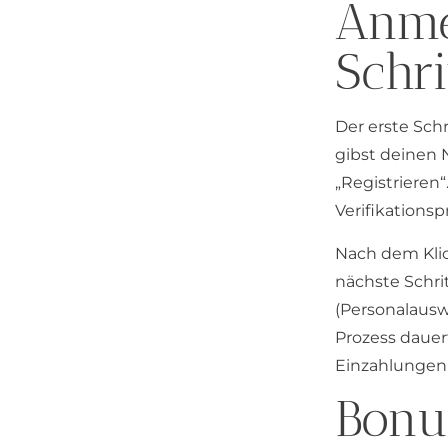
Anme
Schri
Der erste Schr
gibst deinen 
„Registrieren“
Verifikationsp
Nach dem Klic
nächste Schri
(Personalausw
Prozess dauer
Einzahlungen 
Bonu