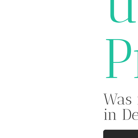
u
P
Was 
in D