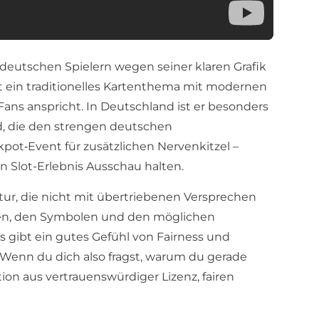
n deutschen Spielern wegen seiner klaren Grafik
t ein traditionelles Kartenthema mit modernen
ans anspricht. In Deutschland ist er besonders
rd, die den strengen deutschen
kpot‑Event für zusätzlichen Nervenkitzel –
 Slot-Erlebnis Ausschau halten.
ktur, die nicht mit übertriebenen Versprechen
nien, den Symbolen und den möglichen
s gibt ein gutes Gefühl von Fairness und
. Wenn du dich also fragst, warum du gerade
tion aus vertrauenswürdiger Lizenz, fairen