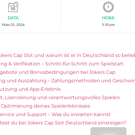
DATA
HORA
Maio 31, 2026
5:50 pm
Jokers Cap Slot und warum ist er in Deutschland so belie
 & Verifikation – Schritt‑für‑Schritt zum Spielstart
gebote und Bonusbedingungen bei Jokers Cap
ng und Auszahlung – Zahlungsmethoden und Geschwin
utzung und App‑Erlebnis
it, Lizenzierung und verantwortungsvolles Spielen
r Optimierung deines Spielerlebnisses
rvice und Support – Was du erwarten kannst
lltest du bei Jokers Cap Slot Deutschland einsteigen?