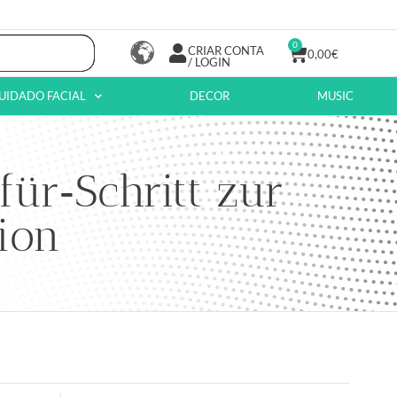
0
CRIAR CONTA
0,00
€
/ LOGIN
UIDADO FACIAL
DECOR
MUSIC
für‑Schritt zur
ion