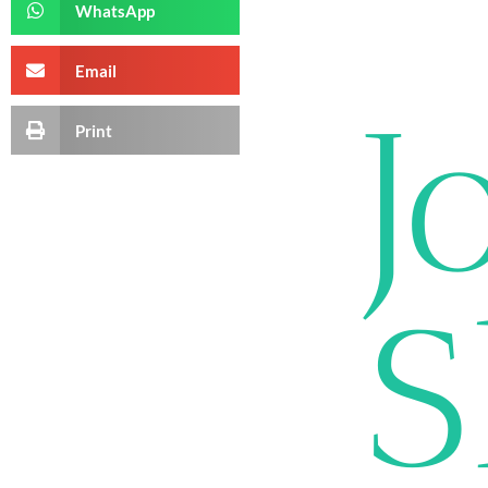
WhatsApp
Email
J
Print
S