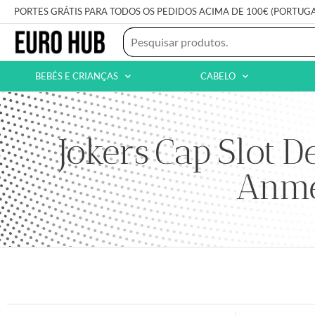
PORTES GRÁTIS PARA TODOS OS PEDIDOS ACIMA DE 100€ (PORTUG
BEBÉS E CRIANÇAS
CABELO
Jokers Cap Slot D
Anme