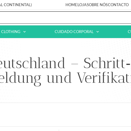
AL CONTINENTAL)
HOME
LOJA
SOBRE NÓS
CONTACTO
CLOTHING
CUIDADO CORPORAL
C
eutschland – Schritt‑
ldung und Verifikat