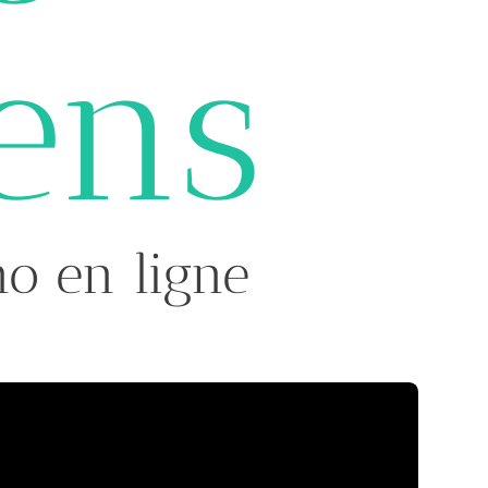
ens
no en ligne