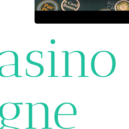
asino
igne