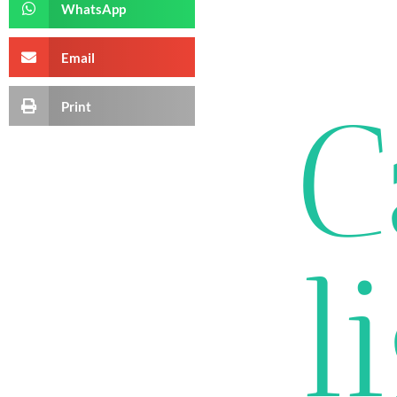
WhatsApp
Email
C
Print
l