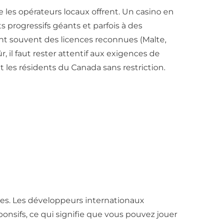
les opérateurs locaux offrent. Un casino en
s progressifs géants et parfois à des
ent souvent des licences reconnues (Malte,
ûr, il faut rester attentif aux exigences de
 les résidents du Canada sans restriction.
les. Les développeurs internationaux
ponsifs, ce qui signifie que vous pouvez jouer