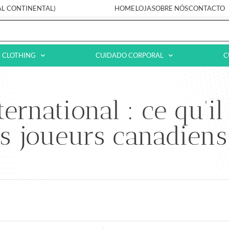
AL CONTINENTAL)
HOME
LOJA
SOBRE NÓS
CONTACTO
CLOTHING
CUIDADO CORPORAL
C
ernational : ce qu’il
es joueurs canadiens