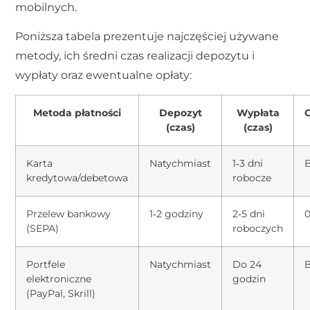
mobilnych.
Poniższa tabela prezentuje najczęściej używane
metody, ich średni czas realizacji depozytu i
wypłaty oraz ewentualne opłaty:
Metoda płatności
Depozyt
Wypłata
(czas)
(czas)
Karta
Natychmiast
1‑3 dni
kredytowa/debetowa
robocze
Przelew bankowy
1‑2 godziny
2‑5 dni
0
(SEPA)
roboczych
Portfele
Natychmiast
Do 24
elektroniczne
godzin
(PayPal, Skrill)