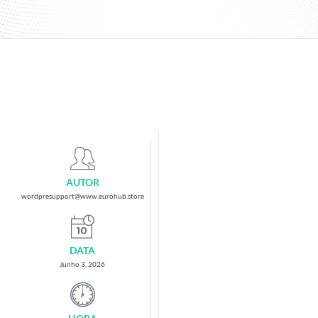
AUTOR
wordpresupport@www.eurohub.store
DATA
Junho 3, 2026