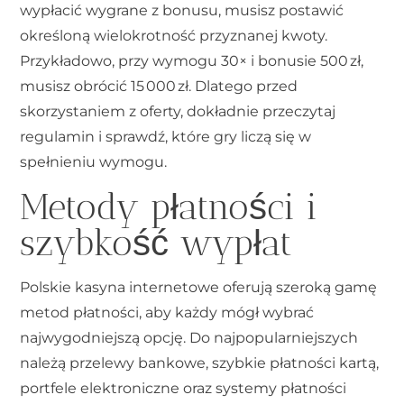
wypłacić wygrane z bonusu, musisz postawić
określoną wielokrotność przyznanej kwoty.
Przykładowo, przy wymogu 30× i bonusie 500 zł,
musisz obrócić 15 000 zł. Dlatego przed
skorzystaniem z oferty, dokładnie przeczytaj
regulamin i sprawdź, które gry liczą się w
spełnieniu wymogu.
Metody płatności i
szybkość wypłat
Polskie kasyna internetowe oferują szeroką gamę
metod płatności, aby każdy mógł wybrać
najwygodniejszą opcję. Do najpopularniejszych
należą przelewy bankowe, szybkie płatności kartą,
portfele elektroniczne oraz systemy płatności