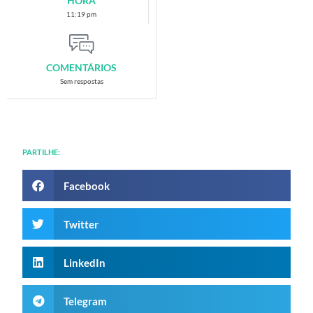
HORA
11:19 pm
COMENTÁRIOS
Sem respostas
PARTILHE:
Facebook
Twitter
LinkedIn
Telegram