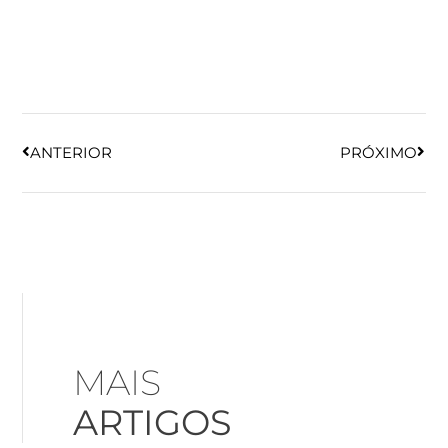
ANTERIOR
PRÓXIMO
MAIS
ARTIGOS