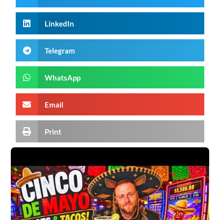
LinkedIn
Telegram
WhatsApp
Email
Print