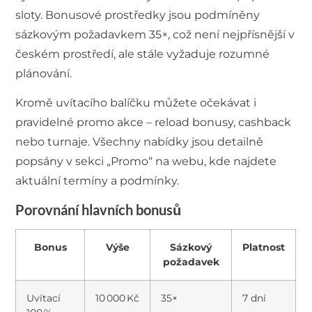
sloty. Bonusové prostředky jsou podmíněny
sázkovým požadavkem 35×, což není nejpřísnější v
českém prostředí, ale stále vyžaduje rozumné
plánování.
Kromě uvítacího balíčku můžete očekávat i
pravidelné promo akce – reload bonusy, cashback
nebo turnaje. Všechny nabídky jsou detailně
popsány v sekci „Promo“ na webu, kde najdete
aktuální termíny a podmínky.
Porovnání hlavních bonusů
Bonus
Výše
Sázkový
Platnost
požadavek
Uvítací
10 000 Kč
35×
7 dní