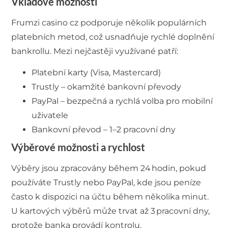
Vkladové možnosti
Frumzi casino cz podporuje několik populárních
platebních metod, což usnadňuje rychlé doplnění
bankrollu. Mezi nejčastěji využívané patří:
Platební karty (Visa, Mastercard)
Trustly – okamžité bankovní převody
PayPal – bezpečná a rychlá volba pro mobilní
uživatele
Bankovní převod – 1–2 pracovní dny
Výběrové možnosti a rychlost
Výběry jsou zpracovány během 24 hodin, pokud
používáte Trustly nebo PayPal, kde jsou peníze
často k dispozici na účtu během několika minut.
U kartových výběrů může trvat až 3 pracovní dny,
protože banka provádí kontrolu.