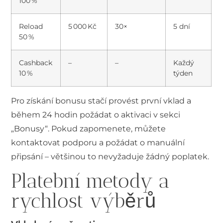
100 %
Reload
5 000 Kč
30×
5 dní
50 %
Cashback
–
–
Každý
10 %
týden
Pro získání bonusu stačí provést první vklad a
během 24 hodin požádat o aktivaci v sekci
„Bonusy“. Pokud zapomenete, můžete
kontaktovat podporu a požádat o manuální
připsání – většinou to nevyžaduje žádný poplatek.
Platební metody a
rychlost výběrů