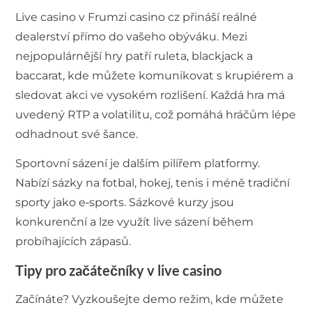
Live casino v Frumzi casino cz přináší reálné
dealerství přímo do vašeho obýváku. Mezi
nejpopulárnější hry patří ruleta, blackjack a
baccarat, kde můžete komunikovat s krupiérem a
sledovat akci ve vysokém rozlišení. Každá hra má
uvedený RTP a volatilitu, což pomáhá hráčům lépe
odhadnout své šance.
Sportovní sázení je dalším pilířem platformy.
Nabízí sázky na fotbal, hokej, tenis i méně tradiční
sporty jako e‑sports. Sázkové kurzy jsou
konkurenční a lze využít live sázení během
probíhajících zápasů.
Tipy pro začátečníky v live casino
Začínáte? Vyzkoušejte demo režim, kde můžete