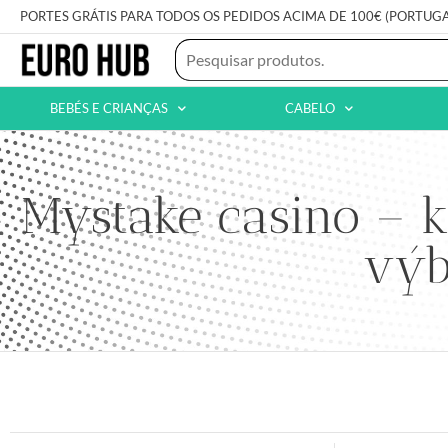
PORTES GRÁTIS PARA TODOS OS PEDIDOS ACIMA DE 100€ (PORTUG
BEBÉS E CRIANÇAS
CABELO
Mystake casino – k
výb