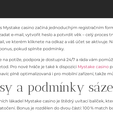
 s Mystake casino začíná jednoduchým registračním for
 zadat e‑mail, vytvořit heslo a potvrdit věk – celý proce
ail, ve kterém kliknete na odkaz a váš účet se aktivuje.
í bonus, pokud splníte podmínky.
e na potíže, podpora je dostupná 24/7 a ráda vám pomůž
tod. Pro nové hráče je také k dispozici
Mystake casino
pr
navíc plně optimalizovaná i pro mobilní zařízení, takže můž
sy a podmínky sáze
ích lákadel Mystake casino je štědrý uvítací balíček, kt
atočení. Bonus je rozdělen do dvou částí: 100 % match b