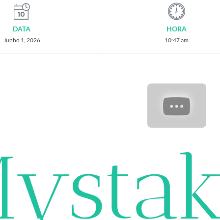
DATA
HORA
Junho 1, 2026
10:47 am
ystak