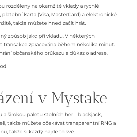
ou rozděleny na okamžité vklady a rychlé
platební karta (Visa, MasterCard) a elektronické
žitě, takže můžete hned začít hrát.
ný způsob jako při vkladu. V některých
ýt transakce zpracována během několika minut.
nahrání občanského průkazu a důkaz o adrese.
vod.
sázení v Mystake
 a širokou paletu stolních her – blackjack,
eli, takže můžete očekávat transparentní RNG a
ou, takže si každý najde to své.