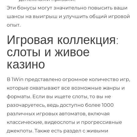
Эти бонусы могут значительно повысить ваши
шансы на выигрыш и улучшить общий игровой
опыт.
Игровая коллекция:
слоты и живое
казино
В 1Win представлено огромное количество игр,
которые охватывают все возможные жанры и
форматы. Если вы ищете слоты, то вы не
разочаруетесь, ведь доступно более 1000
различных игровых автоматов, включая
классические, видеослоты и прогрессивные
джекпоты. Также есть раздел с живыми