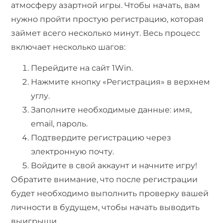
атмосферу азартной игры. Чтобы начать, вам
нужно пройти простую регистрацию, которая
займет всего несколько минут. Весь процесс
включает несколько шагов:
Перейдите на сайт 1Win.
Нажмите кнопку «Регистрация» в верхнем
углу.
Заполните необходимые данные: имя,
email, пароль.
Подтвердите регистрацию через
электронную почту.
Войдите в свой аккаунт и начните игру!
Обратите внимание, что после регистрации
будет необходимо выполнить проверку вашей
личности в будущем, чтобы начать выводить
выигрыши.