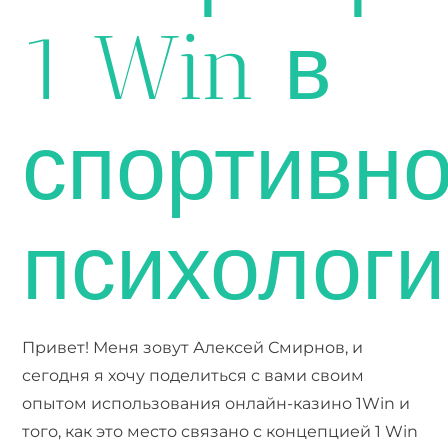
1 Win в
спортивн
психолог
Привет! Меня зовут Алексей Смирнов, и
сегодня я хочу поделиться с вами своим
опытом использования онлайн-казино 1Win и
того, как это место связано с концепцией 1 Win