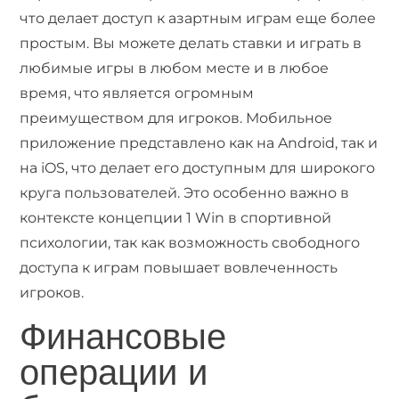
что делает доступ к азартным играм еще более
простым. Вы можете делать ставки и играть в
любимые игры в любом месте и в любое
время, что является огромным
преимуществом для игроков. Мобильное
приложение представлено как на Android, так и
на iOS, что делает его доступным для широкого
круга пользователей. Это особенно важно в
контексте концепции 1 Win в спортивной
психологии, так как возможность свободного
доступа к играм повышает вовлеченность
игроков.
Финансовые
операции и