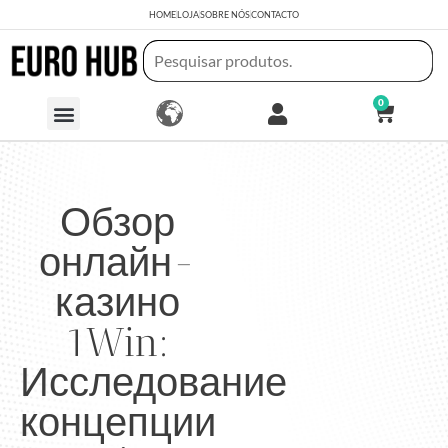
HOME
LOJA
SOBRE NÓS
CONTACTO
0
Обзор
онлайн-
казино
1Win:
Исследование
концепции