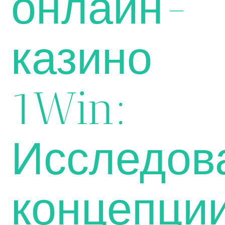
онлайн-
казино
1Win:
Исследов
концепци