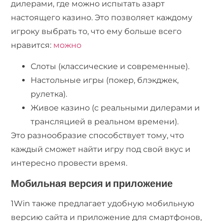
дилерами, где можно испытать азарт
настоящего казино. Это позволяет каждому
игроку выбрать то, что ему больше всего
нравится:
можно
Слоты (классические и современные).
Настольные игры (покер, блэкджек,
рулетка).
Живое казино (с реальными дилерами и
трансляцией в реальном времени).
Это разнообразие способствует тому, что
каждый сможет найти игру под свой вкус и
интересно провести время.
Мобильная версия и приложение
1Win также предлагает удобную мобильную
версию сайта и приложение для смартфонов,