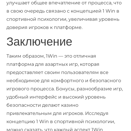
улучшает общее впечатление от процесса, что
в свою очередь связано с концепцией 1 Win в
спортивной психологии, увеличивая уровень
доверия игроков к платформе.
Заключение
Таким образом, 1Win — это отличная
платформа для азартных игр, которая
предоставляет своим пользователям все
необходимое для комфортного и безопасного
игрового процесса. Бонусы, разнообразие игр,
удобный интерфейс и высокий уровень
безопасности делают казино
привлекательным для игроков. Исследуя
концепцию 1 Win в спортивной психологии,
можно сказать, что каждый аспект 1Win