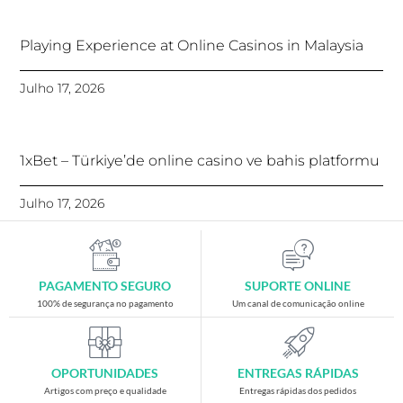
Playing Experience at Online Casinos in Malaysia
Julho 17, 2026
1xBet – Türkiye’de online casino ve bahis platformu
Julho 17, 2026
PAGAMENTO SEGURO
SUPORTE ONLINE
100% de segurança no pagamento
Um canal de comunicação online
OPORTUNIDADES
ENTREGAS RÁPIDAS
Artigos com preço e qualidade
Entregas rápidas dos pedidos