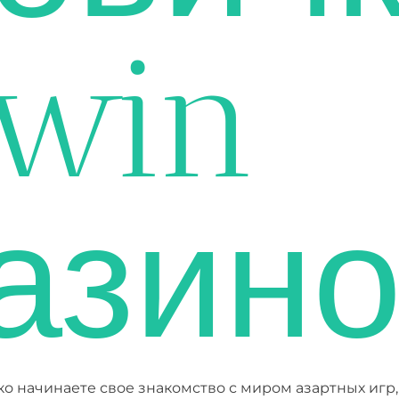
win
азин
ко начинаете свое знакомство с миром азартных игр