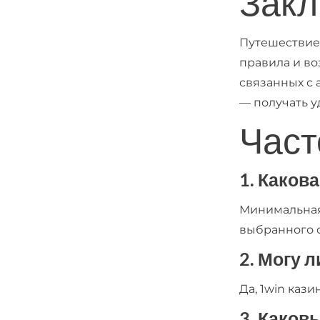
Зак
Путешествие 
правила и во
связанных с 
— получать у
Част
1. Каков
Минимальная 
выбранного 
2. Могу 
Да, 1win каз
3. Каков