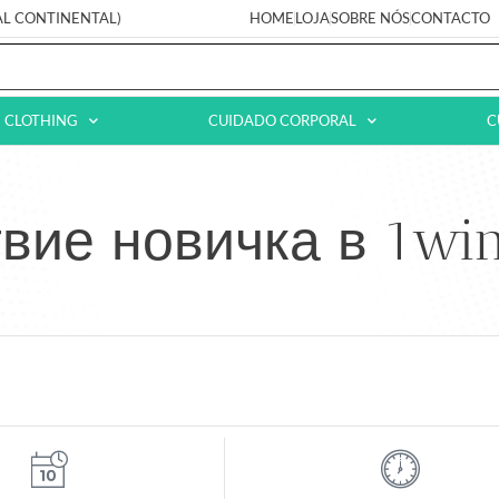
AL CONTINENTAL)
HOME
LOJA
SOBRE NÓS
CONTACTO
CLOTHING
CUIDADO CORPORAL
C
вие новичка в 1win