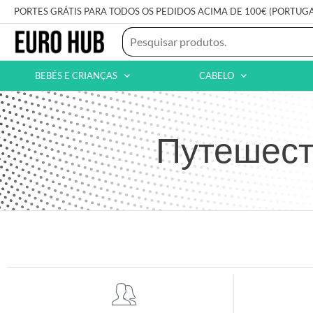
PORTES GRÁTIS PARA TODOS OS PEDIDOS ACIMA DE 100€ (PORTUG
BEBÉS E CRIANÇAS
CABELO
Путешест