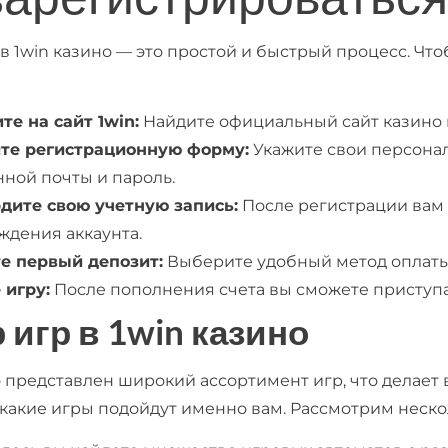
в 1win казино — это простой и быстрый процесс. Чт
те на сайт 1win:
Найдите официальный сайт казино 
те регистрационную форму:
Укажите свои персонал
нной почты и пароль.
дите свою учетную запись:
После регистрации вам 
ждения аккаунта.
е первый депозит:
Выберите удобный метод оплаты 
 игру:
После пополнения счета вы сможете приступат
игр в 1win казино
о представлен широкий ассортимент игр, что делает
 какие игры подойдут именно вам. Рассмотрим неск