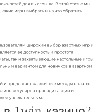
можностей для выигрыша. В этой статье мы
 какие игры выбрать и на что обратить
ользователям широкий выбор азартных игр и
ляется ее доступность и простота
маты, так и захватывающие настольные игры.
еальным вариантом для новичков в азартном
 и предлагает различные методы оплаты.
казино регулярно проводит акции и
олее увлекательным.
 в 1win казино?