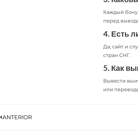
Каждый бону
перед выводо
4. Есть 
Да, сайт и с
стран СНГ.
5. Как в
Вывести выи
или переводы
ANTERIOR