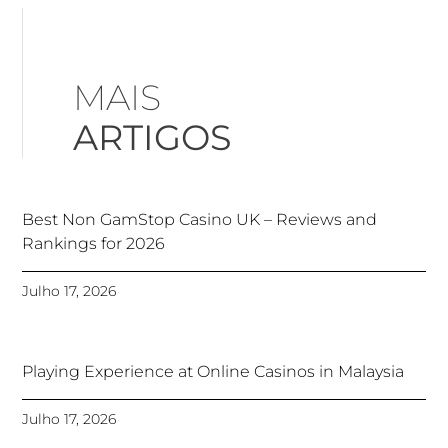
MAIS
ARTIGOS
Best Non GamStop Casino UK – Reviews and
Rankings for 2026
Julho 17, 2026
Playing Experience at Online Casinos in Malaysia
Julho 17, 2026