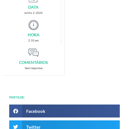
DATA
Junho 2, 2026
HORA
2:10 am
COMENTÁRIOS
Sem respostas
PARTILHE:
Facebook
Twitter