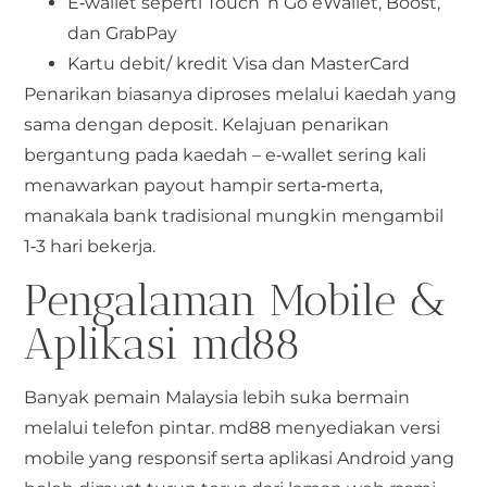
E‑wallet seperti Touch ‘n Go eWallet, Boost,
dan GrabPay
Kartu debit/ kredit Visa dan MasterCard
Penarikan biasanya diproses melalui kaedah yang
sama dengan deposit. Kelajuan penarikan
bergantung pada kaedah – e‑wallet sering kali
menawarkan payout hampir serta‑merta,
manakala bank tradisional mungkin mengambil
1‑3 hari bekerja.
Pengalaman Mobile &
Aplikasi md88
Banyak pemain Malaysia lebih suka bermain
melalui telefon pintar. md88 menyediakan versi
mobile yang responsif serta aplikasi Android yang