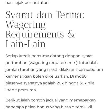
hari sejak penuntutan.
Syarat dan Terma:
Wagering
Requirements &
Lain‑Lain
Setiap kredit percuma datang dengan syarat
pertaruhan (wagering requirements). Ini adalah
jumlah taruhan yang mesti dilaksanakan sebelum
kemenangan boleh dikeluarkan. Di md88,
biasanya syaratnya adalah 20x hingga 30x nilai
kredit percuma.
Berikut ialah contoh jadual yang memaparkan
beberapa pelan bonus yang biasa ditemui di