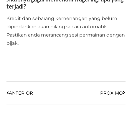
terjadi?
Kredit dan sebarang kemenangan yang belum
dipindahkan akan hilang secara automatik.
Pastikan anda merancang sesi permainan dengan
bijak.
ANTERIOR
PRÓXIMO