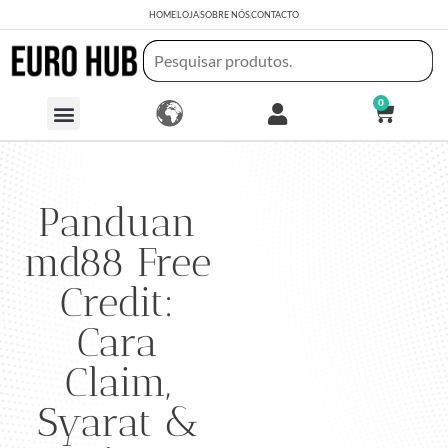
HOME
LOJA
SOBRE NÓS
CONTACTO
0
Panduan
md88 Free
Credit:
Cara
Claim,
Syarat &