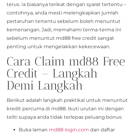
terus. Ia biasanya terikat dengan syarat tertentu –
contohnya, anda mesti melengkapkan jumlah
pertaruhan tertentu sebelum boleh menuntut
kemenangan. Jadi, memahami terma-terma ini
sebelum menuntut md88 free credit sangat
penting untuk mengelakkan kekecewaan.
Cara Claim md88 Free
Credit – Langkah
Demi Langkah
Berikut adalah langkah praktikal untuk menuntut
kredit percuma di md88. Ikuti urutan ini dengan
teliti supaya anda tidak terlepas peluang bonus:
Buka laman
md88-login.com
dan daftar