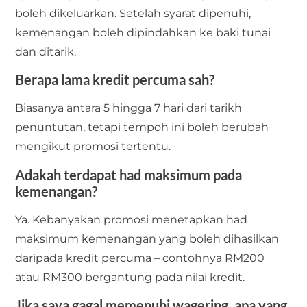
boleh dikeluarkan. Setelah syarat dipenuhi,
kemenangan boleh dipindahkan ke baki tunai
dan ditarik.
Berapa lama kredit percuma sah?
Biasanya antara 5 hingga 7 hari dari tarikh
penuntutan, tetapi tempoh ini boleh berubah
mengikut promosi tertentu.
Adakah terdapat had maksimum pada
kemenangan?
Ya. Kebanyakan promosi menetapkan had
maksimum kemenangan yang boleh dihasilkan
daripada kredit percuma – contohnya RM200
atau RM300 bergantung pada nilai kredit.
Jika saya gagal memenuhi wagering, apa yang