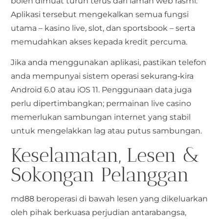
boleh dimuat turun terus dari laman web rasmi.
Aplikasi tersebut mengekalkan semua fungsi
utama – kasino live, slot, dan sportsbook – serta
memudahkan akses kepada kredit percuma.
Jika anda menggunakan aplikasi, pastikan telefon
anda mempunyai sistem operasi sekurang‑kira
Android 6.0 atau iOS 11. Penggunaan data juga
perlu dipertimbangkan; permainan live casino
memerlukan sambungan internet yang stabil
untuk mengelakkan lag atau putus sambungan.
Keselamatan, Lesen &
Sokongan Pelanggan
md88 beroperasi di bawah lesen yang dikeluarkan
oleh pihak berkuasa perjudian antarabangsa,