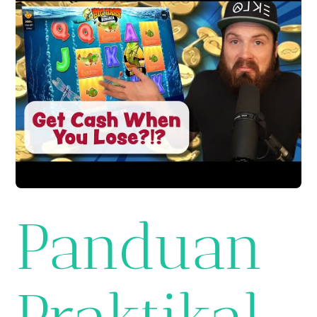
Panduan