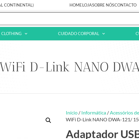
AL CONTINENTAL)
HOME
LOJA
SOBRE NÓS
CONTACTO
CLOTHING
CUIDADO CORPORAL
C
 WiFi D-Link NANO DW
Início
/
Informática
/
Acessórios de
WiFi D-Link NANO DWA-121/ 1
Adaptador USB