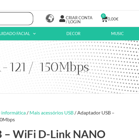
0
CRIAR CONTA
0,00
€
/ LOGIN
UIDADO FACIAL
DECOR
MUSIC
A-121/ 150Mbps
 informática
/
Mais acessórios USB
/ Adaptador USB –
50Mbps
 – WiFi D-Link NANO