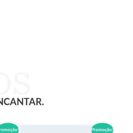
ENCANTAR.
romoção!
Promoção!