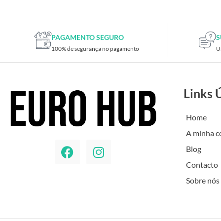
PAGAMENTO SEGURO
S
100% de segurança no pagamento
U
Links 
Home
A minha c
Blog
Contacto
Sobre nós