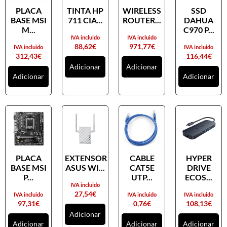
Cartões de memória
PLACA
TINTA HP
WIRELESS
SSD
CDs, DVDs e Cassetes
BASE MSI
711 CIA...
ROUTER...
DAHUA
M...
C970 P...
Discos externos
IVA incluido
IVA incluido
88,62
€
971,77
€
IVA incluido
IVA incluido
Discos internos
312,43
€
116,44
€
Adicionar
Adicionar
Discos SSD
Adicionar
Adicionar
NAS
Outros equipamentos de armazenamento
Pendrives
Cabos e adaptadores
Componentes PC
PLACA
EXTENSOR
CABLE
HYPER
Armários rack
BASE MSI
ASUS WI...
CAT5E
DRIVE
P...
UTP...
ECOS...
Caixas de PC
IVA incluido
27,54
€
IVA incluido
IVA incluido
IVA incluido
Coolers
97,31
€
0,76
€
108,13
€
Docking Station
Adicionar
Adicionar
Adicionar
Adicionar