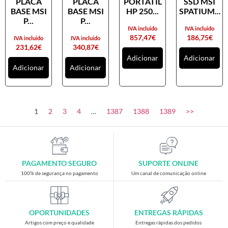
PLACA
PLACA
PORTATIL
SSD MSI
Mini-PCs
BASE MSI
BASE MSI
HP 250...
SPATIUM...
Outros computadores
P...
P...
IVA incluido
IVA incluido
Portáteis
857,47
€
186,75
€
IVA incluido
IVA incluido
231,62
€
340,87
€
Torres
Adicionar
Adicionar
Adicionar
Adicionar
Gaming
Acessórios gaming
Cadeiras gaming
1
2
3
4
…
1387
1388
1389
>>
Merchandising
Impressão e digitalização
Impressoras
PAGAMENTO SEGURO
SUPORTE ONLINE
Impressoras de tickets/etiquetas
100% de segurança no pagamento
Um canal de comunicação online
Outros acessórios e consumíveis
Outros equipamentos de impressão e digitalização
OPORTUNIDADES
ENTREGAS RÁPIDAS
Papel de impressão e digitalização
Artigos com preço e qualidade
Entregas rápidas dos pedidos