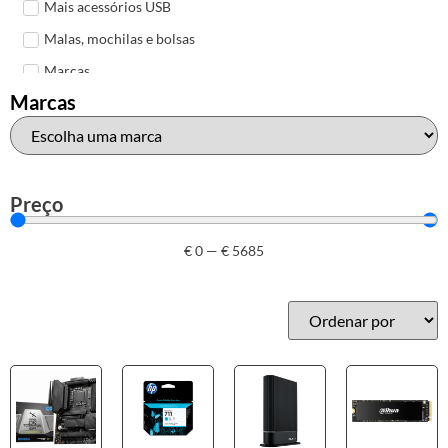
Mais acessórios USB
Malas, mochilas e bolsas
Marcas
Marcas
Brother
Canon
Epson
HP
Preço
Outros acessórios de informática
€
0
—
€
5685
Ratos
Tablets digitalizadores
Tapetes de ratos
Teclados
Webcams
Armazenamento