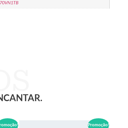
970VN1TB
ENCANTAR.
romoção!
Promoção!