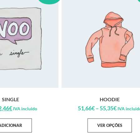
SINGLE
HOODIE
2,46
€
51,66
€
–
55,35
€
IVA incluido
IVA incluid
ADICIONAR
VER OPÇÕES