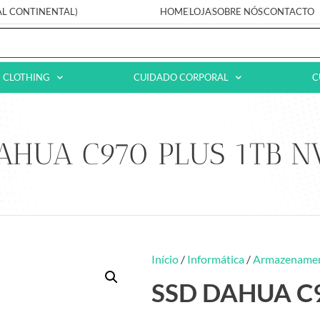
AL CONTINENTAL)
HOME
LOJA
SOBRE NÓS
CONTACTO
CLOTHING
CUIDADO CORPORAL
C
AHUA C970 PLUS 1TB 
Início
/
Informática
/
Armazename
SSD DAHUA C