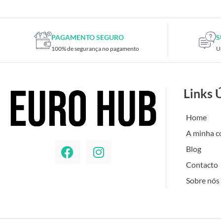
PAGAMENTO SEGURO
S
100% de segurança no pagamento
U
Links 
Home
A minha c
Blog
Contacto
Sobre nós