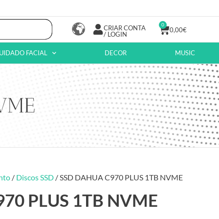
0
CRIAR CONTA
0,00
€
/ LOGIN
UIDADO FACIAL
DECOR
MUSIC
NVME
nto
/
Discos SSD
/ SSD DAHUA C970 PLUS 1TB NVME
970 PLUS 1TB NVME