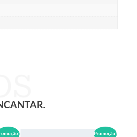
ENCANTAR.
romoção!
Promoção!