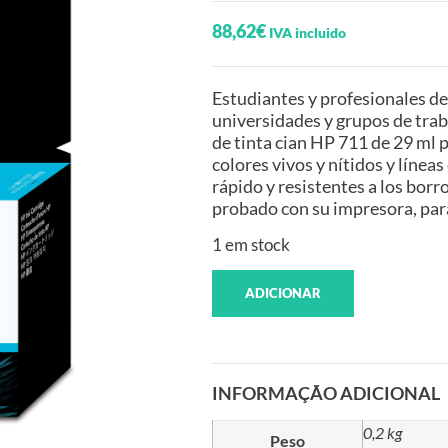
88,62
€
IVA incluido
Estudiantes y profesionales de
universidades y grupos de tra
de tinta cian HP 711 de 29 ml 
colores vivos y nítidos y línea
rápido y resistentes a los borr
probado con su impresora, par
1 em stock
ADICIONAR
INFORMAÇÃO ADICIONAL
0,2 kg
Peso