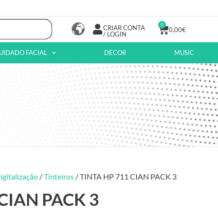
0
CRIAR CONTA
0,00
€
/ LOGIN
UIDADO FACIAL
DECOR
MUSIC
3
igitalização
/
Tinteiros
/ TINTA HP 711 CIAN PACK 3
 CIAN PACK 3