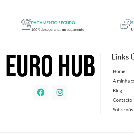
PAGAMENTO SEGURO
S
100% de segurança no pagamento
U
Links 
Home
A minha c
Blog
Contacto
Sobre nós