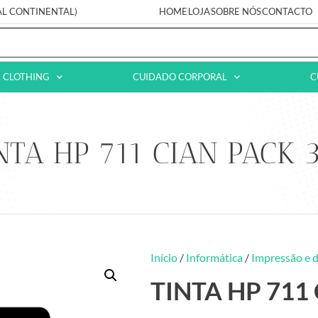
AL CONTINENTAL)
HOME
LOJA
SOBRE NÓS
CONTACTO
CLOTHING
CUIDADO CORPORAL
C
NTA HP 711 CIAN PACK 
Início
/
Informática
/
Impressão e d
TINTA HP 711