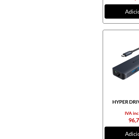
Adici
HYPER DRIV
IVA inc
96,
Adici