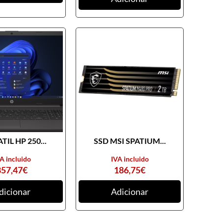
TIL HP 250...
SSD MSI SPATIUM...
A incluido
IVA incluido
857,47
€
186,75
€
dicionar
Adicionar