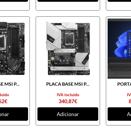
 MSI P...
PLACA BASE MSI P...
PORTA
luido
IVA incluido
IV
62
€
340,87
€
onar
Adicionar
A