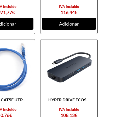
A incluido
IVA incluido
971,77
€
116,44
€
dicionar
Adicionar
CAT5E UTP...
HYPER DRIVE ECOS...
A incluido
IVA incluido
0,76
€
108,13
€