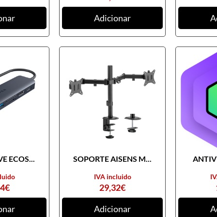
onar
Adicionar
A
E ECOS...
SOPORTE AISENS M...
ANTIVI
luido
IVA incluido
IV
74
€
29,32
€
onar
Adicionar
A