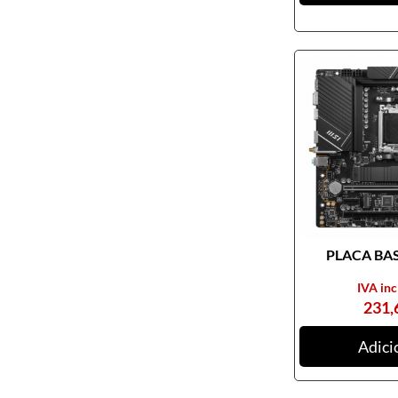
PLACA BASE
IVA inc
231,
Adici