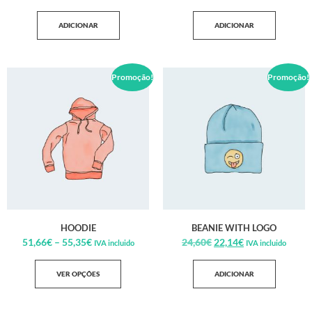
ADICIONAR
ADICIONAR
Promoção!
Promoção!
HOODIE
BEANIE WITH LOGO
51,66
€
–
55,35
€
24,60
€
22,14
€
IVA incluido
IVA incluido
VER OPÇÕES
ADICIONAR