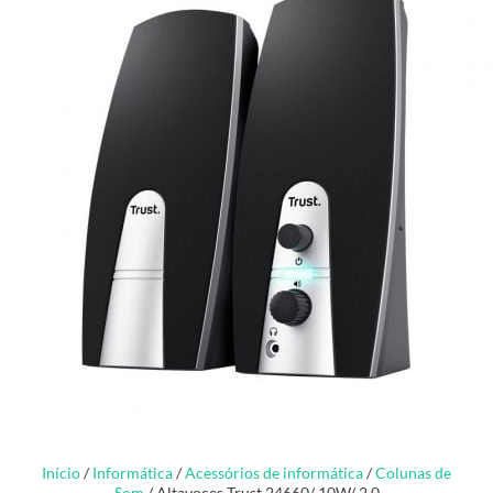
Início
/
Informática
/
Acessórios de informática
/
Colunas de
Som
/ Altavoces Trust 24660/ 10W/ 2.0