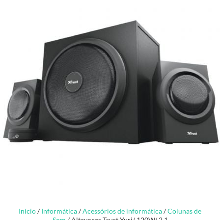
Início
/
Informática
/
Acessórios de informática
/
Colunas de
Som
/ Altavoces Trust Yuri/ 120W/ 2.1