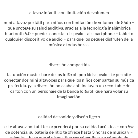
altavoz infantil con limitación de volumen
mini altavoz portátil para niños con limitación de volumen de 85db –
que protege su salud auditiva. gracias a la tecnología inalámbrica
bluetooth 5.0 – puedes conectar el speaker al smartphone – tablet o
cualquier dispositivo de audio – para que los peques disfruten de la
música a todas horas.
diversión compartida
la función music share de los lol&roll pop kids speaker te permite
conectar dos mini altavoces para que los niños compartan su música
preferida. ¡y la diversión no acaba ahí! incluyen un recortable de
cartón con un personaje de la banda lol&roll que hará volar su
imaginación.
calidad de sonido y diseño ligero
este altavoz portátil te sorprenderá por su calidad acústica – con 5w
de potencia. su batería de litio te ofrece hasta 3 horas de música y –
además – hace que el dispositivo sea súper ligero y cómodo de