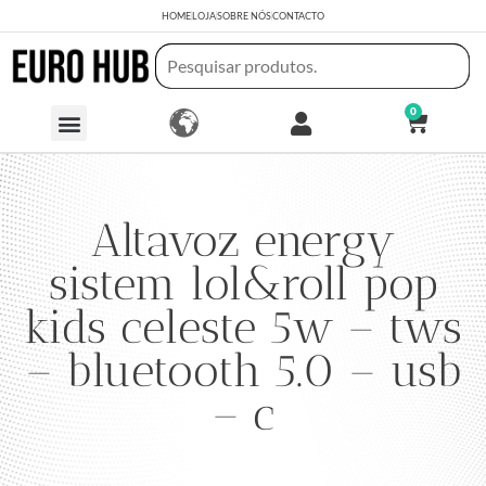
HOME
LOJA
SOBRE NÓS
CONTACTO
0
Altavoz energy
sistem lol&roll pop
kids celeste 5w – tws
– bluetooth 5.0 – usb
– c