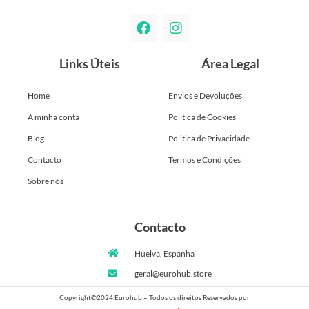
Links Úteis
Área Legal
Home
Envios e Devoluções
A minha conta
Politica de Cookies
Blog
Politica de Privacidade
Contacto
Termos e Condições
Sobre nós
Contacto
Huelva, Espanha
geral@eurohub.store
Copyright©2024 Eurohub – Todos os direitos Reservados por