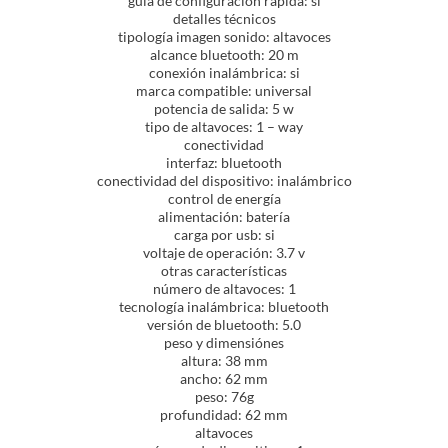
guía de configuración rápida: si
detalles técnicos
tipología imagen sonido: altavoces
alcance bluetooth: 20 m
conexión inalámbrica: si
marca compatible: universal
potencia de salida: 5 w
tipo de altavoces: 1 – way
conectividad
interfaz: bluetooth
conectividad del dispositivo: inalámbrico
control de energía
alimentación: batería
carga por usb: si
voltaje de operación: 3.7 v
otras características
número de altavoces: 1
tecnología inalámbrica: bluetooth
versión de bluetooth: 5.0
peso y dimensiónes
altura: 38 mm
ancho: 62 mm
peso: 76g
profundidad: 62 mm
altavoces