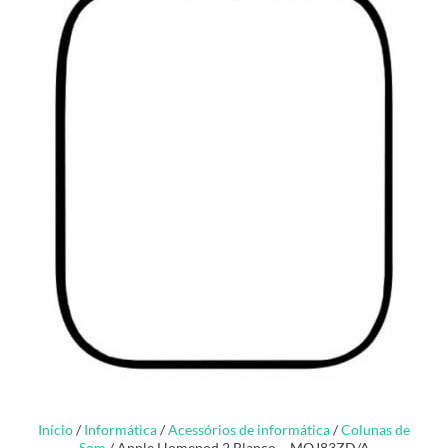
Início
/
Informática
/
Acessórios de informática
/
Colunas de
Som
/ Apple Homepod 2 Blanco – MQJ83ZD/A