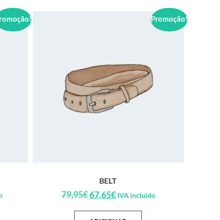
romoção!
Promoção!
BELT
79,95
€
67,65
€
o
IVA incluido