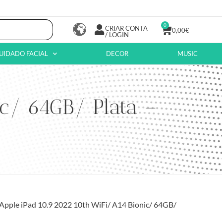
0
CRIAR CONTA
0,00
€
/ LOGIN
UIDADO FACIAL
DECOR
MUSIC
ic/ 64GB/ Plata –
 Apple iPad 10.9 2022 10th WiFi/ A14 Bionic/ 64GB/