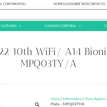
AL CONTINENTAL)
HOME
LOJA
SOBRE NÓS
CONTACTO
CLOTHING
CUIDADO CORPORAL
C
22 10th WiFi/ A14 Bion
MPQ03TY/A
Início
/
Informática
/
Zona Apple
/
Plata – MPQ03TY/A