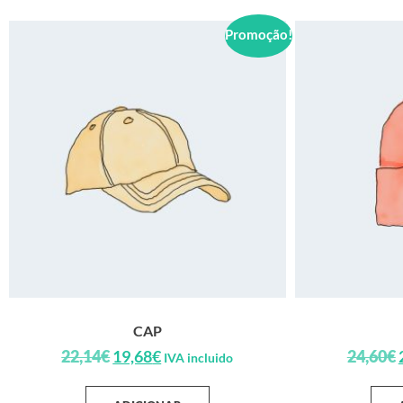
Promoção!
CAP
22,14
€
19,68
€
24,60
€
IVA incluido