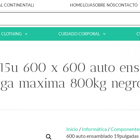
AL CONTINENTAL)
HOME
LOJA
SOBRE NÓS
CONTACTO
CLOTHING
CUIDADO CORPORAL
C
 15u 600 x 600 auto en
rga maxima 800kg negr
Início
/
Informática
/
Componente
600 auto ensamblado 19pulgadas 