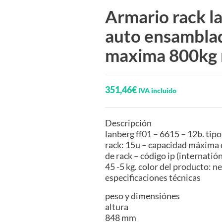
Armario rack l
auto ensambla
maxima 800kg 
351,46
€
IVA incluido
Descripción
lanberg ff01 – 6615 – 12b. tip
rack: 15u – capacidad máxima d
de rack – código ip (internatió
45 -5 kg. color del producto: n
especificaciones técnicas
peso y dimensiónes
altura
848 mm