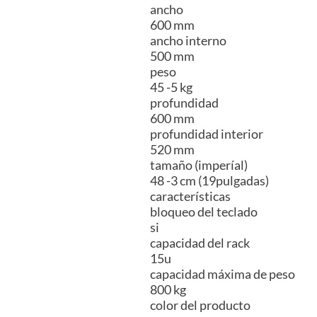
ancho
600 mm
ancho interno
500 mm
peso
45 -5 kg
profundidad
600 mm
profundidad interior
520 mm
tamaño (imperíal)
48 -3 cm (19pulgadas)
características
bloqueo del teclado
si
capacidad del rack
15u
capacidad máxima de peso
800 kg
color del producto