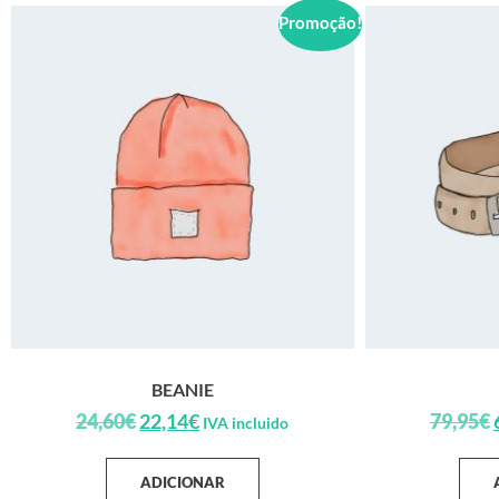
Promoção!
BEANIE
24,60
€
22,14
€
79,95
€
IVA incluido
ADICIONAR