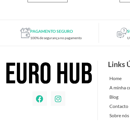
PAGAMENTO SEGURO
S
100% de segurança no pagamento
U
Links 
Home
A minha c
Blog
Contacto
Sobre nós