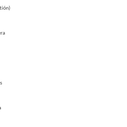
tión)
era
s
a