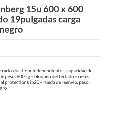
anberg 15u 600 x 600
do 19pulgadas carga
negro
o: rack o bastidor independiente – capacidad del
e peso: 800 kg – bloqueo del teclado – rieles
nal protectión): ip20 – rueda de reenvio. peso:
egro