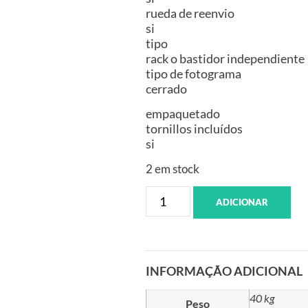
rueda de reenvio
si
tipo
rack o bastidor independiente
tipo de fotograma
cerrado
empaquetado
tornillos incluídos
si
2 em stock
ADICIONAR
INFORMAÇÃO ADICIONAL
40 kg
Peso