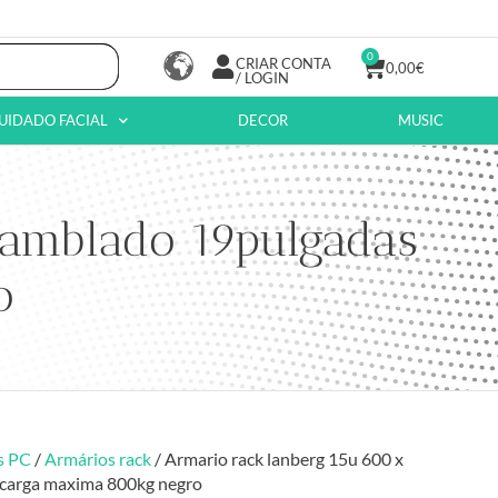
0
CRIAR CONTA
0,00
€
/ LOGIN
UIDADO FACIAL
DECOR
MUSIC
samblado 19pulgadas
o
s PC
/
Armários rack
/ Armario rack lanberg 15u 600 x
carga maxima 800kg negro