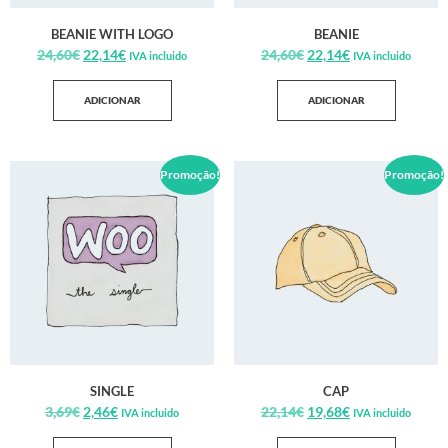
BEANIE WITH LOGO
BEANIE
24,60
€
22,14
€
24,60
€
22,14
€
IVA incluido
IVA incluido
ADICIONAR
ADICIONAR
Promoção!
Promoção!
SINGLE
CAP
3,69
€
2,46
€
22,14
€
19,68
€
IVA incluido
IVA incluido