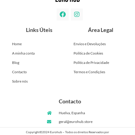
Links Úteis
Área Legal
Home
Envios e Devoluções
A minha conta
Politica de Cookies
Blog
Politica de Privacidade
Contacto
Termos e Condições
Sobre nós
Contacto
Huelva, Espanha
geral@eurohub.store
Copyright©2024 Eurohub – Todos os direitos Reservados por