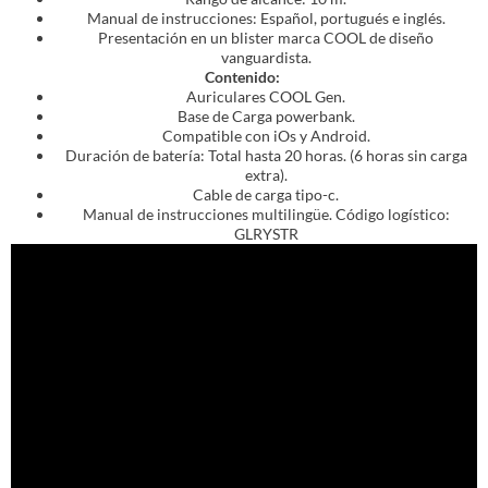
Manual de instrucciones: Español, portugués e inglés.
Presentación en un blister marca COOL de diseño
vanguardista.
Contenido:
Auriculares COOL Gen.
Base de Carga powerbank.
Compatible con iOs y Android.
Duración de batería: Total hasta 20 horas. (6 horas sin carga
extra).
Cable de carga tipo-c.
Manual de instrucciones multilingüe. Código logístico:
GLRYSTR