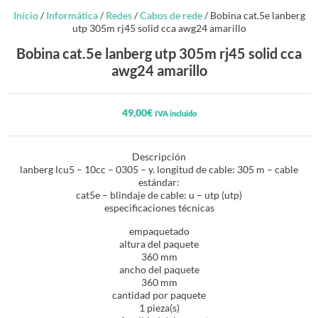
Início
/
Informática
/
Redes
/
Cabos de rede
/ Bobina cat.5e lanberg
utp 305m rj45 solid cca awg24 amarillo
Bobina cat.5e lanberg utp 305m rj45 solid cca
awg24 amarillo
49,00
€
IVA incluido
Descripción
lanberg lcu5 – 10cc – 0305 – y. longitud de cable: 305 m – cable
estándar:
cat5e – blindaje de cable: u – utp (utp)
especificaciones técnicas
empaquetado
altura del paquete
360 mm
ancho del paquete
360 mm
cantidad por paquete
1 pieza(s)