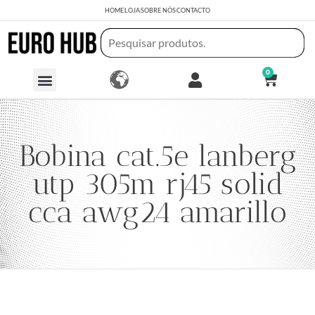
HOME
LOJA
SOBRE NÓS
CONTACTO
0
Bobina cat.5e lanberg
utp 305m rj45 solid
cca awg24 amarillo