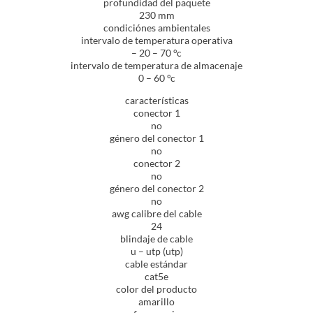
profundidad del paquete
230 mm
condiciónes ambientales
intervalo de temperatura operativa
– 20 – 70 °c
intervalo de temperatura de almacenaje
0 – 60 °c
características
conector 1
no
género del conector 1
no
conector 2
no
género del conector 2
no
awg calibre del cable
24
blindaje de cable
u – utp (utp)
cable estándar
cat5e
color del producto
amarillo