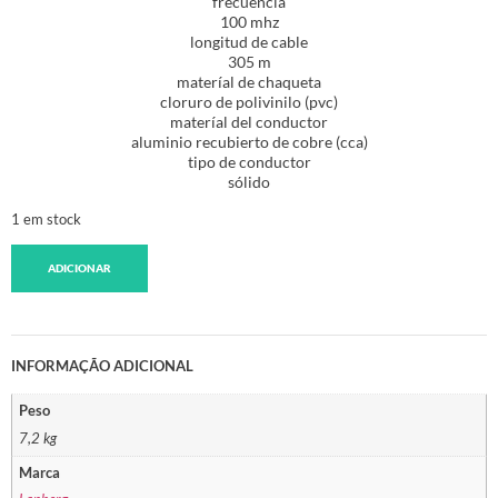
frecuencia
100 mhz
longitud de cable
305 m
materíal de chaqueta
cloruro de polivinilo (pvc)
materíal del conductor
aluminio recubierto de cobre (cca)
tipo de conductor
sólido
1 em stock
ADICIONAR
INFORMAÇÃO ADICIONAL
Peso
7,2 kg
Marca