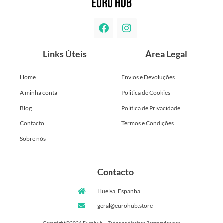
Links Úteis
Área Legal
Home
Envios e Devoluções
A minha conta
Politica de Cookies
Blog
Politica de Privacidade
Contacto
Termos e Condições
Sobre nós
Contacto
Huelva, Espanha
geral@eurohub.store
Copyright©2024 Eurohub – Todos os direitos Reservados por