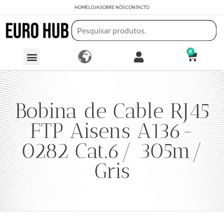
HOME
LOJA
SOBRE NÓS
CONTACTO
0
Bobina de Cable RJ45
FTP Aisens A136-
0282 Cat.6/ 305m/
Gris