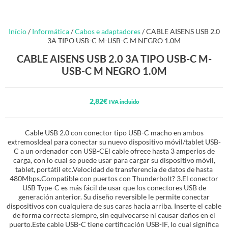
Início
/
Informática
/
Cabos e adaptadores
/ CABLE AISENS USB 2.0
3A TIPO USB-C M-USB-C M NEGRO 1.0M
CABLE AISENS USB 2.0 3A TIPO USB-C M-
USB-C M NEGRO 1.0M
2,82
€
IVA incluido
Cable USB 2.0 con conector tipo USB-C macho en ambos
extremosIdeal para conectar su nuevo dispositivo móvil/tablet USB-
C a un ordenador con USB-CEl cable ofrece hasta 3 amperios de
carga, con lo cual se puede usar para cargar su dispositivo móvil,
tablet, portátil etc.Velocidad de transferencia de datos de hasta
480Mbps.Compatible con puertos con Thunderbolt? 3.El conector
USB Type-C es más fácil de usar que los conectores USB de
generación anterior. Su diseño reversible le permite conectar
dispositivos con cualquiera de sus caras hacia arriba. Inserte el cable
de forma correcta siempre, sin equivocarse ni causar daños en el
puerto.Este cable USB-C tiene certificación USB-IF, lo cual significa