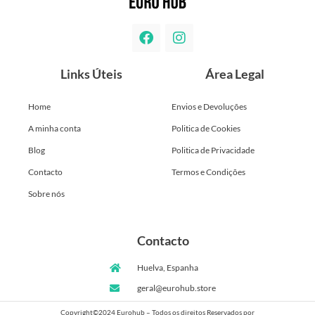
Links Úteis
Área Legal
Home
Envios e Devoluções
A minha conta
Politica de Cookies
Blog
Politica de Privacidade
Contacto
Termos e Condições
Sobre nós
Contacto
Huelva, Espanha
geral@eurohub.store
Copyright©2024 Eurohub – Todos os direitos Reservados por