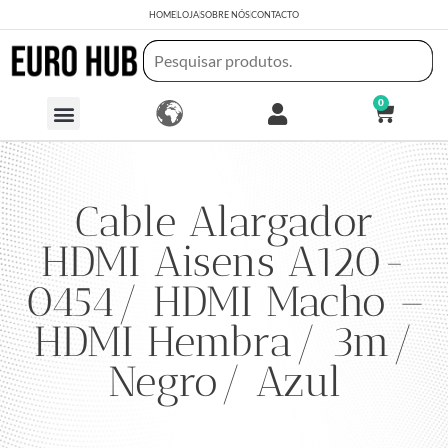
HOME
LOJA
SOBRE NÓS
CONTACTO
0
Cable Alargador
HDMI Aisens A120-
0454/ HDMI Macho –
HDMI Hembra/ 3m/
Negro/ Azul