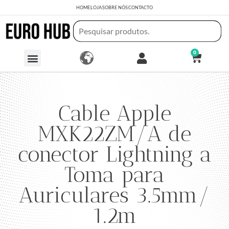
HOME
LOJA
SOBRE NÓS
CONTACTO
0
Cable Apple
MXK22ZM/A de
conector Lightning a
Toma para
Auriculares 3.5mm/
1.2m