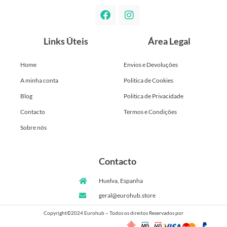
Links Úteis
Área Legal
Home
Envios e Devoluções
A minha conta
Politica de Cookies
Blog
Politica de Privacidade
Contacto
Termos e Condições
Sobre nós
Contacto
Huelva, Espanha
geral@eurohub.store
Copyright©2024 Eurohub – Todos os direitos Reservados por