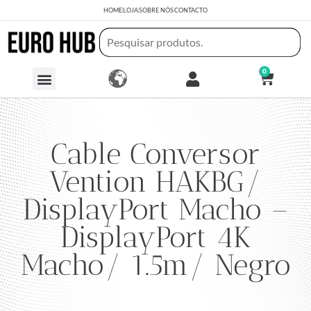
HOME
LOJA
SOBRE NÓS
CONTACTO
0
Cable Conversor
Vention HAKBG/
DisplayPort Macho –
DisplayPort 4K
Macho/ 1.5m/ Negro