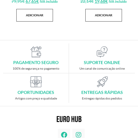
79,95
€
67,65
€
22,14
€
19,68
€
IVA incluido
IVA incluido
ADICIONAR
ADICIONAR
PAGAMENTO SEGURO
SUPORTE ONLINE
100% de segurança no pagamento
Um canal de comunicação online
OPORTUNIDADES
ENTREGAS RÁPIDAS
Artigos com preço e qualidade
Entregas rápidas dos pedidos