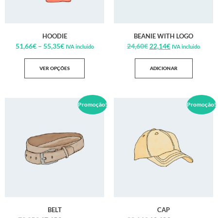
HOODIE
BEANIE WITH LOGO
51,66
€
–
55,35
€
24,60
€
22,14
€
IVA incluido
IVA incluido
VER OPÇÕES
ADICIONAR
Promoção!
Promoção!
BELT
CAP