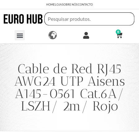
HOME
LOJA
SOBRE NÓS
CONTACTO
0
Cable de Red RJ45
AWG24 UTP Aisens
A145-0561 Cat.6A/
LSZH/ 2m/ Rojo