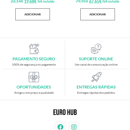
22,14
€
19,68
€
79,95
€
67,65
€
IVA incluido
IVA incluido
ADICIONAR
ADICIONAR
PAGAMENTO SEGURO
SUPORTE ONLINE
100% de segurança no pagamento
Um canal de comunicação online
OPORTUNIDADES
ENTREGAS RÁPIDAS
Artigos com preço e qualidade
Entregas rápidas dos pedidos