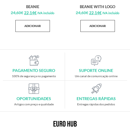
BEANIE
BEANIE WITH LOGO
24,60
€
22,14
€
24,60
€
22,14
€
IVA incluido
IVA incluido
ADICIONAR
ADICIONAR
PAGAMENTO SEGURO
SUPORTE ONLINE
100% de segurança no pagamento
Um canal de comunicação online
OPORTUNIDADES
ENTREGAS RÁPIDAS
Artigos com preço e qualidade
Entregas rápidas dos pedidos