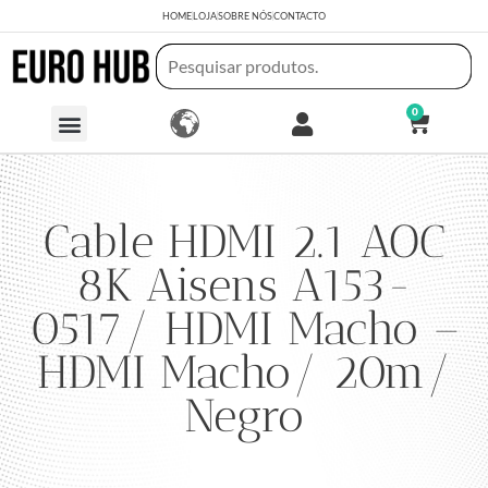
HOME
LOJA
SOBRE NÓS
CONTACTO
0
Cable HDMI 2.1 AOC
8K Aisens A153-
0517/ HDMI Macho –
HDMI Macho/ 20m/
Negro