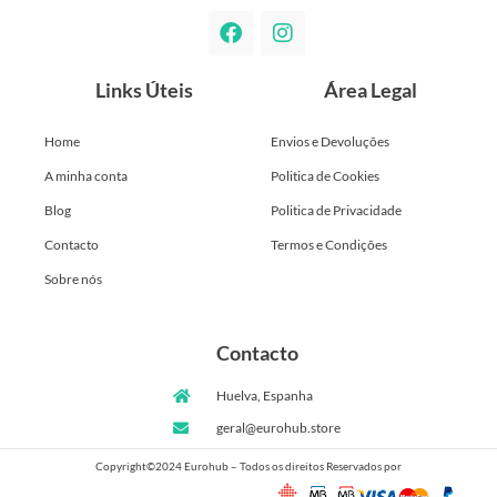
Links Úteis
Área Legal
Home
Envios e Devoluções
A minha conta
Politica de Cookies
Blog
Politica de Privacidade
Contacto
Termos e Condições
Sobre nós
Contacto
Huelva, Espanha
geral@eurohub.store
Copyright©2024 Eurohub – Todos os direitos Reservados por