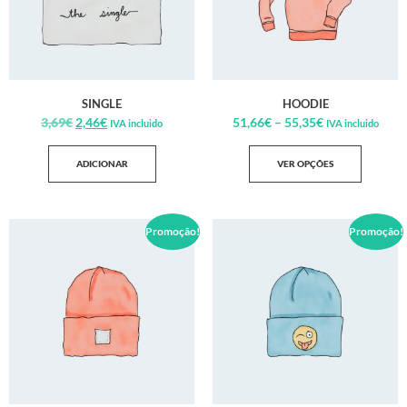
SINGLE
HOODIE
3,69
€
2,46
€
51,66
€
–
55,35
€
IVA incluido
IVA incluido
ADICIONAR
VER OPÇÕES
Promoção!
Promoção!