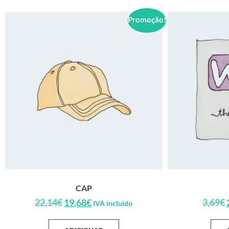
Promoção!
CAP
22,14
€
19,68
€
3,69
€
IVA incluido