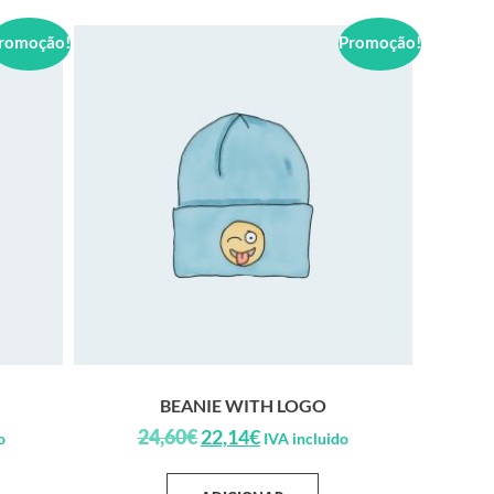
romoção!
Promoção!
BEANIE WITH LOGO
24,60
€
22,14
€
o
IVA incluido