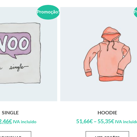
Promoção!
P
SINGLE
HOODIE
2,46
€
51,66
€
–
55,35
€
IVA incluido
IVA incluid