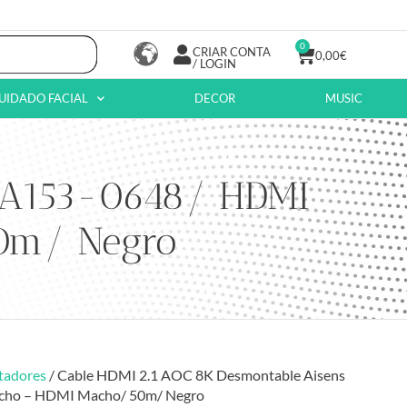
0
CRIAR CONTA
0,00
€
/ LOGIN
UIDADO FACIAL
DECOR
MUSIC
s A153-0648/ HDMI
0m/ Negro
tadores
/ Cable HDMI 2.1 AOC 8K Desmontable Aisens
cho – HDMI Macho/ 50m/ Negro