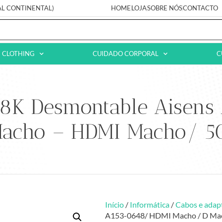
AL CONTINENTAL)
HOME
LOJA
SOBRE NÓS
CONTACTO
CLOTHING
CUIDADO CORPORAL
C
 8K Desmontable Aisen
Macho – HDMI Macho/ 5
Início
/
Informática
/
Cabos e adap
A153-0648/ HDMI Macho / D Ma