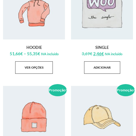
HOODIE
SINGLE
51,66
€
–
55,35
€
3,69
€
2,46
€
IVA incluido
IVA incluido
VER OPÇÕES
ADICIONAR
Promoção!
Promoção!