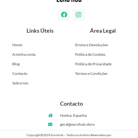
Links Úteis
Área Legal
Home
Envios e Devoluções
A minha conta
Politica de Cookies
Blog
Politica de Privacidade
Contacto
Termos e Condições
Sobre nós
Contacto
Huelva, Espanha
geral@eurohub.store
Copyright©2024 Eurohub – Todos os direitos Reservados por