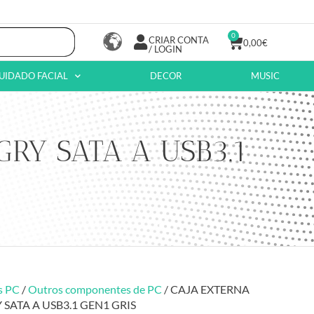
0
CRIAR CONTA
0,00
€
/ LOGIN
UIDADO FACIAL
DECOR
MUSIC
RY SATA A USB3.1
s PC
/
Outros componentes de PC
/ CAJA EXTERNA
 SATA A USB3.1 GEN1 GRIS