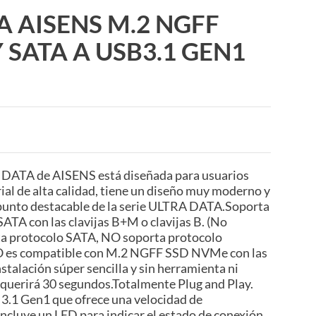
 AISENS M.2 NGFF
SATA A USB3.1 GEN1
A DATA de AISENS está diseñada para usuarios
rial de alta calidad, tiene un diseño muy moderno y
l punto destacable de la serie ULTRA DATA.Soporta
TA con las clavijas B+M o clavijas B. (No
ta protocolo SATA, NO soporta protocolo
 es compatible con M.2 NGFF SSD NVMe con las
nstalación súper sencilla y sin herramienta ni
 requerirá 30 segundos.Totalmente Plug and Play.
 3.1 Gen1 que ofrece una velocidad de
ncluye un LED para indicar el estado de conexión