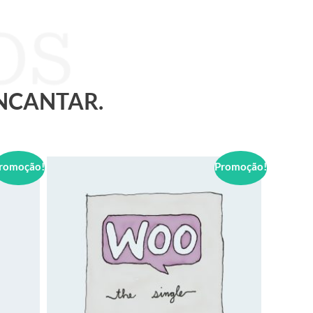
ENCANTAR.
romoção!
Promoção!