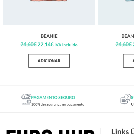
BEANIE
BEAN
24,60
€
22,14
€
24,60
€
IVA incluido
ADICIONAR
PAGAMENTO SEGURO
S
100% de segurança no pagamento
U
Links 