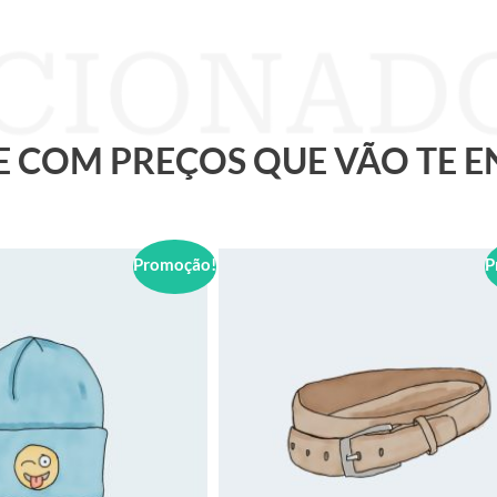
 E COM PREÇOS QUE VÃO TE 
Promoção!
P