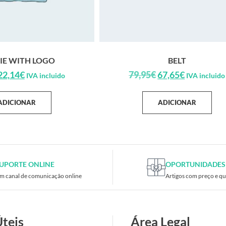
IE WITH LOGO
BELT
22,14
€
79,95
€
67,65
€
IVA incluido
IVA incluido
ADICIONAR
ADICIONAR
UPORTE ONLINE
OPORTUNIDADES
m canal de comunicação online
Artigos com preço e qu
Úteis
Área Legal