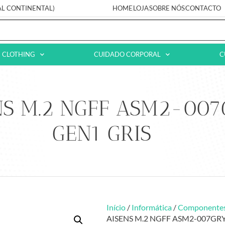
AL CONTINENTAL)
HOME
LOJA
SOBRE NÓS
CONTACTO
CLOTHING
CUIDADO CORPORAL
C
NS M.2 NGFF ASM2-007G
GEN1 GRIS
Início
/
Informática
/
Componente
AISENS M.2 NGFF ASM2-007GRY