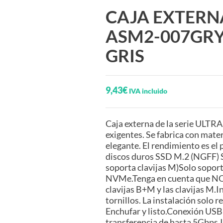
CAJA EXTERNA
ASM2-007GRY 
GRIS
9,43
€
IVA incluido
Caja externa de la serie ULTR
exigentes. Se fabrica con mate
elegante. El rendimiento es e
discos duros SSD M.2 (NGFF) SA
soporta clavijas M)Solo sopor
NVMe.Tenga en cuenta que NO
clavijas B+M y las clavijas M.I
tornillos. La instalación solo
Enchufar y listo.Conexión USB
transferencia de hasta 5Gbps.I