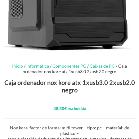
Início
/
Informática
/
Componentes PC
/
Caixas de PC
/ Caja
ordenador nox kore atx 1xusb3.0 2xusb2.0 negro
Caja ordenador nox kore atx 1xusb3.0 2xusb2.0
negro
48,30
€
IVA incluido
Nox kore. factor de forma: midi tower – tipo: pc – materíal: de
plástico –
spcc. ubicación de fuente de alimentación: superior – factores de