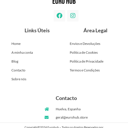
Links Úteis
Área Legal
Home
Envios e Devoluções
A minha conta
Politica de Cookies
Blog
Politica de Privacidade
Contacto
Termos e Condições
Sobre nós
Contacto
Huelva, Espanha
geral@eurohub.store
Copyright©2024 Eurohub – Todos os direitos Reservados por