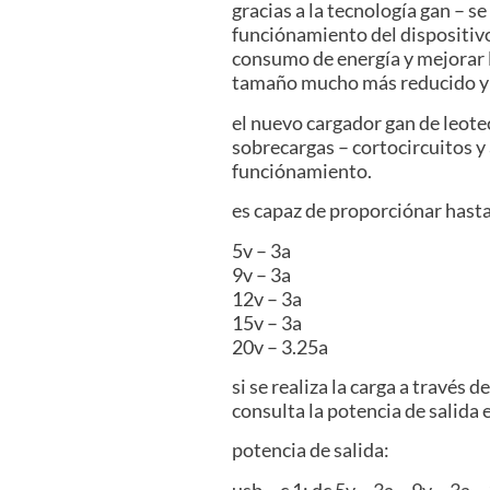
gracias a la tecnología gan – 
funciónamiento del dispositivo
consumo de energía y mejorar 
tamaño mucho más reducido y 
el nuevo cargador gan de leot
sobrecargas – cortocircuitos y
funciónamiento.
es capaz de proporciónar hast
5v – 3a
9v – 3a
12v – 3a
15v – 3a
20v – 3.25a
si se realiza la carga a través
consulta la potencia de salida 
potencia de salida:
usb – c 1: dc 5v – 3a – 9v – 3a 