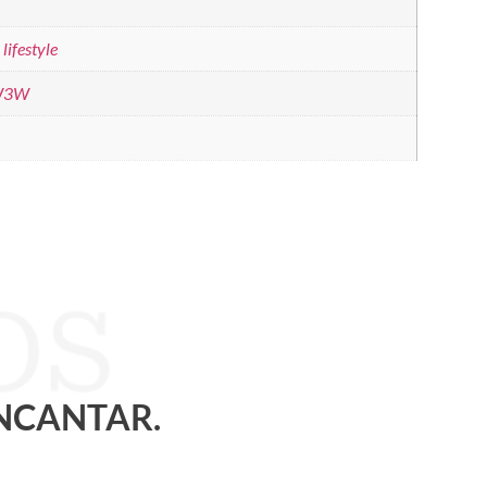
 lifestyle
W3W
ENCANTAR.