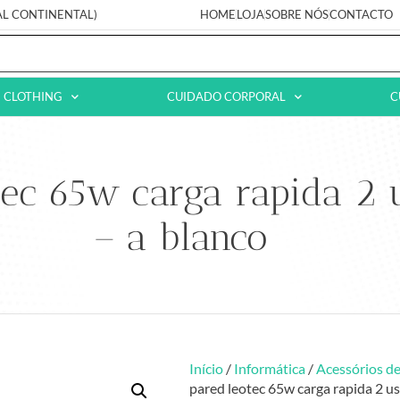
AL CONTINENTAL)
HOME
LOJA
SOBRE NÓS
CONTACTO
CLOTHING
CUIDADO CORPORAL
C
ec 65w carga rapida 2 u
– a blanco
Início
/
Informática
/
Acessórios de
pared leotec 65w carga rapida 2 usb