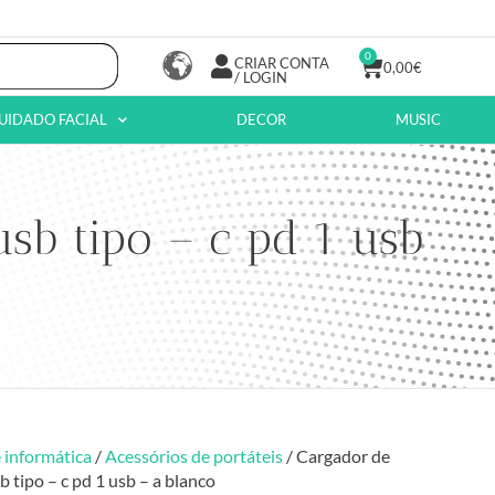
0
CRIAR CONTA
0,00
€
/ LOGIN
UIDADO FACIAL
DECOR
MUSIC
sb tipo – c pd 1 usb
 informática
/
Acessórios de portáteis
/ Cargador de
 tipo – c pd 1 usb – a blanco