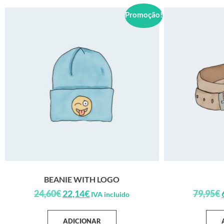
Promoção!
BEANIE WITH LOGO
24,60
€
22,14
€
79,95
€
IVA incluido
ADICIONAR