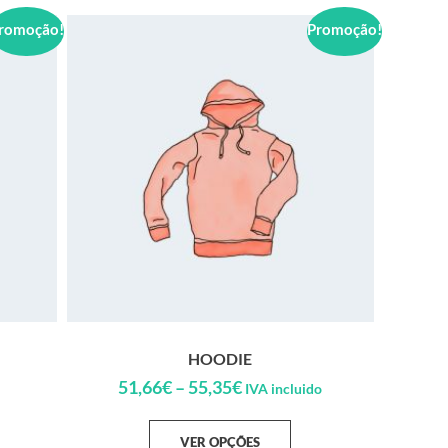
romoção!
Promoção!
HOODIE
51,66
€
–
55,35
€
IVA incluido
VER OPÇÕES