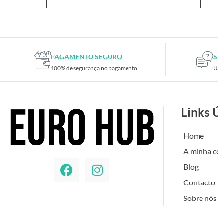
PAGAMENTO SEGURO
S
100% de segurança no pagamento
U
Links 
Home
A minha c
Blog
Contacto
Sobre nós