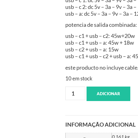
usb – c 2: dc 5v – 3a – 9v – 3a 
usb – a: dc 5v – 3a – 9v – 3a – 
potencia de salida combinada:
usb – c1 + usb – c2: 45w+20w
usb – c1 + usb – a: 45w + 18w
usb – c2 + usb – a: 15w
usb – c1 + usb – c2 + usb – a:
este producto no incluye cable
10 em stock
ADICIONAR
INFORMAÇÃO ADICIONAL
0,161 kg