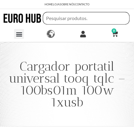
HOME
LOJA
SOBRE NÓS
CONTACTO
0
Cargador portatil
universal tooq tqlc –
100bs01m 100w
1xusb