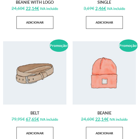
BEANIE WITH LOGO
SINGLE
24,60
€
22,14
€
3,69
€
2,46
€
IVA incluido
IVA incluido
ADICIONAR
ADICIONAR
Promoção!
Promoção!
BELT
BEANIE
79,95
€
67,65
€
24,60
€
22,14
€
IVA incluido
IVA incluido
ADICIONAR
ADICIONAR