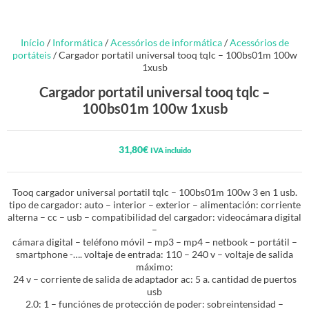
Início
/
Informática
/
Acessórios de informática
/
Acessórios de
portáteis
/ Cargador portatil universal tooq tqlc – 100bs01m 100w
1xusb
Cargador portatil universal tooq tqlc –
100bs01m 100w 1xusb
31,80
€
IVA incluido
Tooq cargador universal portatil tqlc – 100bs01m 100w 3 en 1 usb.
tipo de cargador: auto – interior – exterior – alimentación: corriente
alterna – cc – usb – compatibilidad del cargador: videocámara digital
–
cámara digital – teléfono móvil – mp3 – mp4 – netbook – portátil –
smartphone -…. voltaje de entrada: 110 – 240 v – voltaje de salida
máximo:
24 v – corriente de salida de adaptador ac: 5 a. cantidad de puertos
usb
2.0: 1 – funciónes de protección de poder: sobreintensidad –