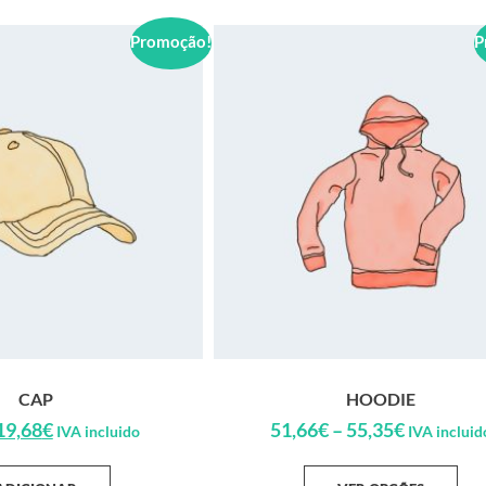
Promoção!
P
CAP
HOODIE
19,68
€
51,66
€
–
55,35
€
IVA incluido
IVA incluid