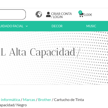
0
CRIAR CONTA
0,00
€
/ LOGIN
UIDADO FACIAL
DECOR
MUSIC
XL Alta Capacidad/
 informática
/
Marcas
/
Brother
/ Cartucho de Tinta
Capacidad/ Negro