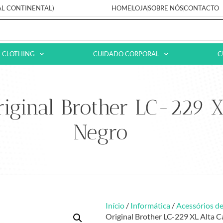
AL CONTINENTAL)
HOME
LOJA
SOBRE NÓS
CONTACTO
CLOTHING
CUIDADO CORPORAL
C
riginal Brother LC-229 
Negro
Início
/
Informática
/
Acessórios de
Original Brother LC-229 XL Alta 