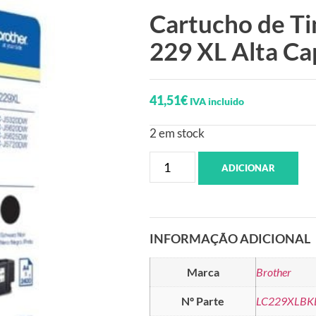
Cartucho de Ti
229 XL Alta Ca
41,51
€
IVA incluido
2 em stock
ADICIONAR
INFORMAÇÃO ADICIONAL
Marca
Brother
Nº Parte
LC229XLBK