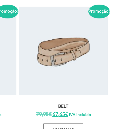
romoção!
Promoção!
BELT
79,95
€
67,65
€
o
IVA incluido