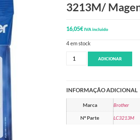
3213M/ Magen
16,05
€
IVA incluido
4 em stock
ADICIONAR
INFORMAÇÃO ADICIONAL
Marca
Brother
Nº Parte
LC3213M