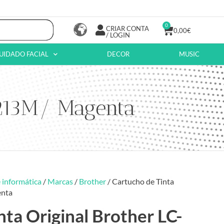
0
CRIAR CONTA
0,00
€
/ LOGIN
UIDADO FACIAL
DECOR
MUSIC
3213M/ Magenta
 informática
/
Marcas
/
Brother
/ Cartucho de Tinta
enta
nta Original Brother LC-