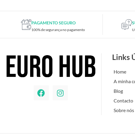
PAGAMENTO SEGURO
S
100% de segurança no pagamento
U
Links 
Home
A minha c
Blog
Contacto
Sobre nós