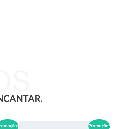
ENCANTAR.
romoção!
Promoção!