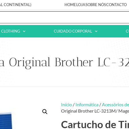
AL CONTINENTAL)
HOME
LOJA
SOBRE NÓS
CONTACTO
CLOTHING
CUIDADO CORPORAL
C
ta Original Brother LC-
Início
/
Informática
/
Acessórios de
Original Brother LC-3213M/ Mag
Cartucho de Ti