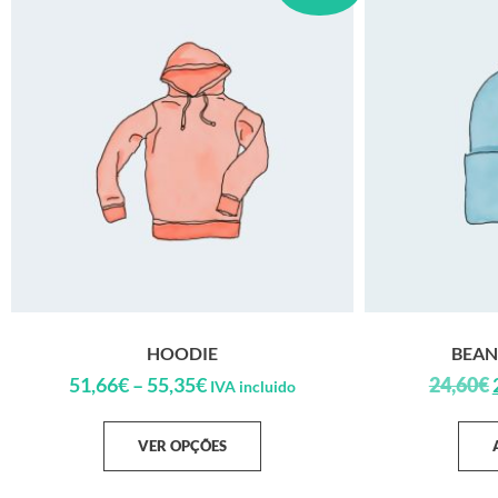
HOODIE
BEAN
51,66
€
–
55,35
€
24,60
€
IVA incluido
VER OPÇÕES