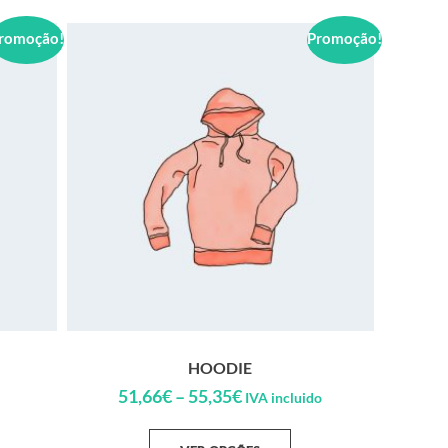
romoção!
Promoção!
HOODIE
51,66
€
–
55,35
€
IVA incluido