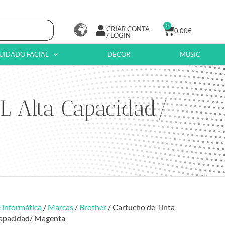
0
CRIAR CONTA
0,00
€
/ LOGIN
UIDADO FACIAL
DECOR
MUSIC
XL Alta Capacidad/
 informática
/
Marcas
/
Brother
/ Cartucho de Tinta
Capacidad/ Magenta