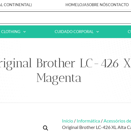
AL CONTINENTAL)
HOME
LOJA
SOBRE NÓS
CONTACTO
CLOTHING
CUIDADO CORPORAL
C
riginal Brother LC-426 
Magenta
Início
/
Informática
/
Acessórios de
Original Brother LC-426 XL Alta 