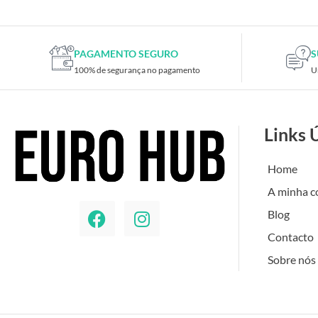
PAGAMENTO SEGURO
S
100% de segurança no pagamento
U
Links 
Home
A minha c
Blog
Contacto
Sobre nós