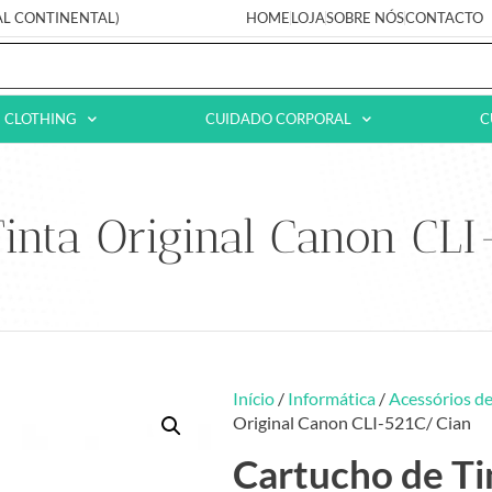
AL CONTINENTAL)
HOME
LOJA
SOBRE NÓS
CONTACTO
CLOTHING
CUIDADO CORPORAL
C
inta Original Canon CLI
Início
/
Informática
/
Acessórios de
Original Canon CLI-521C/ Cian
Cartucho de Ti