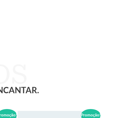
ENCANTAR.
romoção!
Promoção!