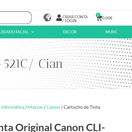
0
CRIAR CONTA
0,00
€
/ LOGIN
UIDADO FACIAL
DECOR
MUSIC
-521C/ Cian
 informática
/
Marcas
/
Canon
/ Cartucho de Tinta
nta Original Canon CLI-