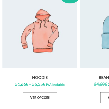
HOODIE
BEAN
51,66
€
–
55,35
€
24,60
€
IVA incluido
VER OPÇÕES