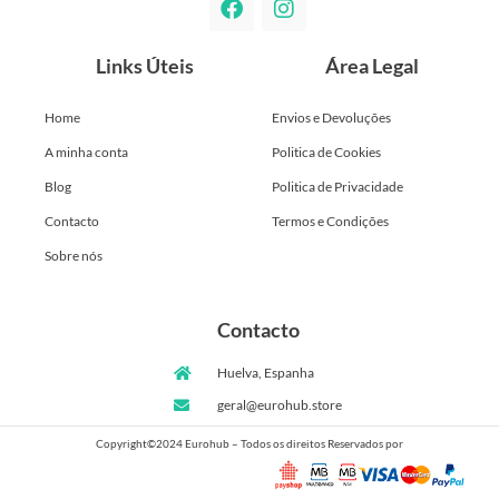
Links Úteis
Área Legal
Home
Envios e Devoluções
A minha conta
Politica de Cookies
Blog
Politica de Privacidade
Contacto
Termos e Condições
Sobre nós
Contacto
Huelva, Espanha
geral@eurohub.store
Copyright©2024 Eurohub – Todos os direitos Reservados por