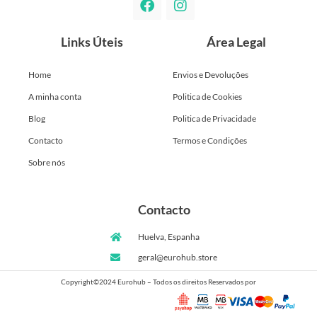
Links Úteis
Área Legal
Home
Envios e Devoluções
A minha conta
Politica de Cookies
Blog
Politica de Privacidade
Contacto
Termos e Condições
Sobre nós
Contacto
Huelva, Espanha
geral@eurohub.store
Copyright©2024 Eurohub – Todos os direitos Reservados por