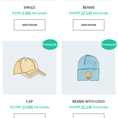
SINGLE
BEANIE
3,69
€
2,46
€
24,60
€
22,14
€
IVA incluido
IVA incluido
ADICIONAR
ADICIONAR
Promoção!
Promoção!
CAP
BEANIE WITH LOGO
22,14
€
19,68
€
24,60
€
22,14
€
IVA incluido
IVA incluido