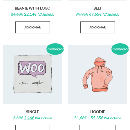
BEANIE WITH LOGO
BELT
24,60
€
22,14
€
79,95
€
67,65
€
IVA incluido
IVA incluido
ADICIONAR
ADICIONAR
Promoção!
Promoção!
SINGLE
HOODIE
3,69
€
2,46
€
51,66
€
–
55,35
€
IVA incluido
IVA incluido