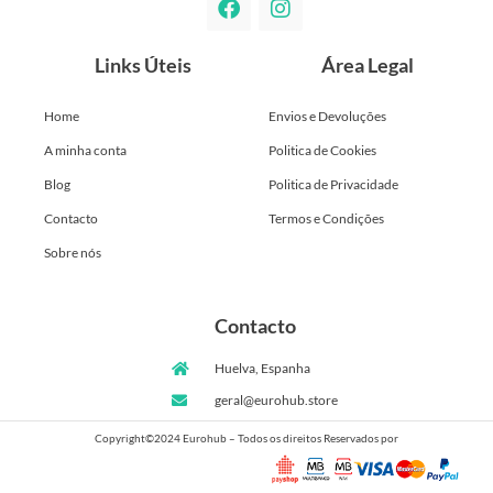
Links Úteis
Área Legal
Home
Envios e Devoluções
A minha conta
Politica de Cookies
Blog
Politica de Privacidade
Contacto
Termos e Condições
Sobre nós
Contacto
Huelva, Espanha
geral@eurohub.store
Copyright©2024 Eurohub – Todos os direitos Reservados por