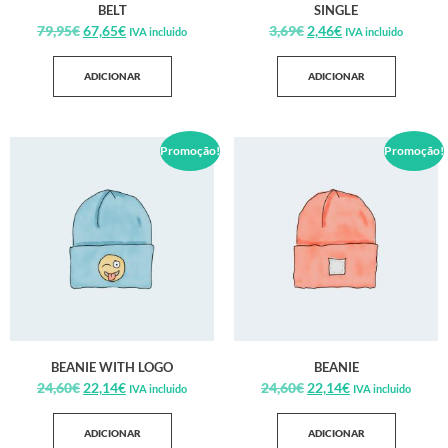
BELT
SINGLE
79,95
€
67,65
€
3,69
€
2,46
€
IVA incluido
IVA incluido
ADICIONAR
ADICIONAR
Promoção!
Promoção!
BEANIE WITH LOGO
BEANIE
24,60
€
22,14
€
24,60
€
22,14
€
IVA incluido
IVA incluido
ADICIONAR
ADICIONAR