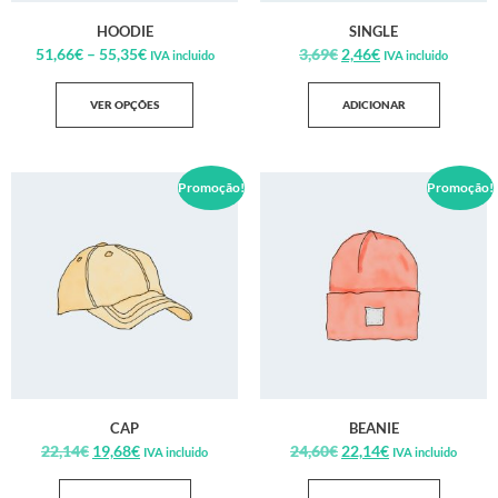
HOODIE
SINGLE
51,66
€
–
55,35
€
3,69
€
2,46
€
IVA incluido
IVA incluido
VER OPÇÕES
ADICIONAR
Promoção!
Promoção!
CAP
BEANIE
22,14
€
19,68
€
24,60
€
22,14
€
IVA incluido
IVA incluido